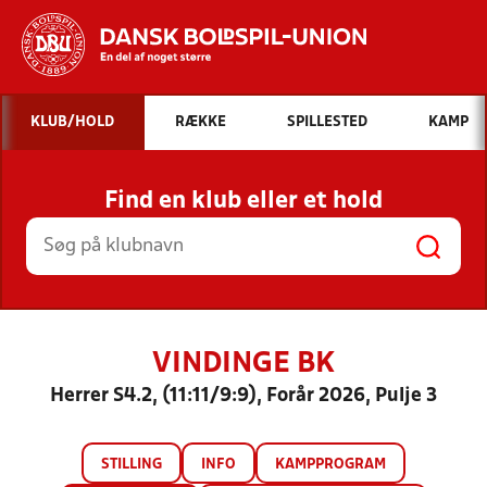
Hvad vil du søge efter?
KLUB/HOLD
RÆKKE
SPILLESTED
KAMP
INDHOLD OG NYHEDER
Find en klub eller et hold
STILLINGER, RESULTATER, KLUBBER OG
HOLD
VINDINGE BK
Herrer S4.2, (11:11/9:9), Forår 2026, Pulje 3
STILLING
INFO
KAMPPROGRAM