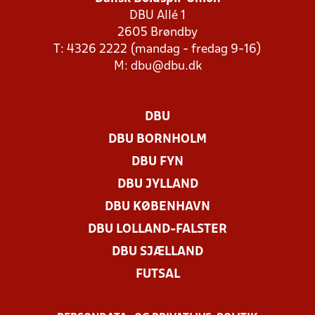
DBU Allé 1
2605 Brøndby
T: 4326 2222 (mandag - fredag 9-16)
M:
dbu@dbu.dk
DBU
DBU BORNHOLM
DBU FYN
DBU JYLLAND
DBU KØBENHAVN
DBU LOLLAND-FALSTER
DBU SJÆLLAND
FUTSAL