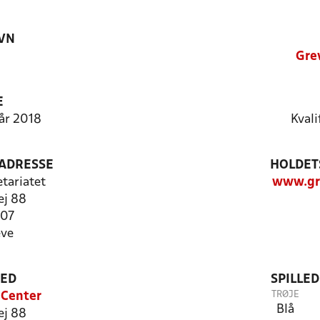
VN
Gre
E
rår 2018
Kvali
ADRESSE
HOLDET
etariatet
www.gr
ej 88
107
eve
TED
SPILLE
TRØJE
 Center
Blå
ej 88