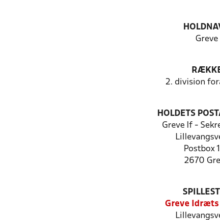
HOLDNA
Greve
RÆKK
2. division fo
HOLDETS POST
Greve If - Sekr
Lillevangsv
Postbox 
2670 Gr
SPILLES
Greve Idræts
Lillevangsv