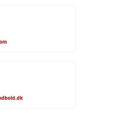
com
odbold.dk