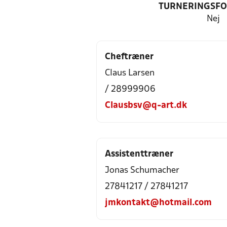
TURNERINGSF
Nej
Cheftræner
Claus Larsen
/ 28999906
Clausbsv@q-art.dk
Assistenttræner
Jonas Schumacher
27841217 / 27841217
jmkontakt@hotmail.com