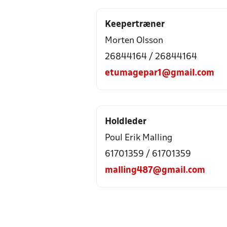
Keepertræner
Morten Olsson
26844164 / 26844164
etumagepar1@gmail.com
Holdleder
Poul Erik Malling
61701359 / 61701359
malling487@gmail.com