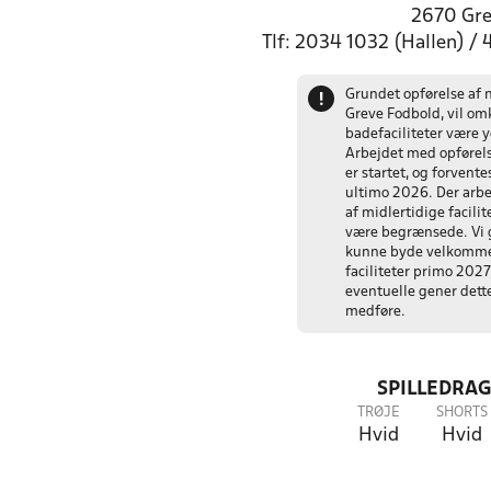
2670 Gr
Tlf: 2034 1032 (Hallen) /
Grundet opførelse af 
!
Greve Fodbold, vil o
badefaciliteter være 
Arbejdet med opførels
er startet, og forvent
ultimo 2026. Der arbe
af midlertidige facilit
være begrænsede. Vi g
kunne byde velkomme
faciliteter primo 2027
eventuelle gener dette
medføre.
SPILLEDRAG
TRØJE
SHORTS
Hvid
Hvid