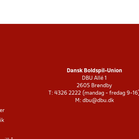
Dansk Boldspil-Union
DBU Allé 1
2605 Brøndby
T: 4326 2222 (mandag - fredag 9-16
M:
dbu@dbu.dk
ger
ik