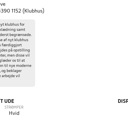
eve
 4390 1152 (Klubhus)
nyt klubhus for
mklædning samt
yderst begrænsede.
e af nyt klubhus
es færdiggjort
jdes på opstilling
eter, men disse vil
læder os til at
n til nye moderne
, og beklager
 arbejde vil
T UDE
DIS
STRØMPER
Hvid