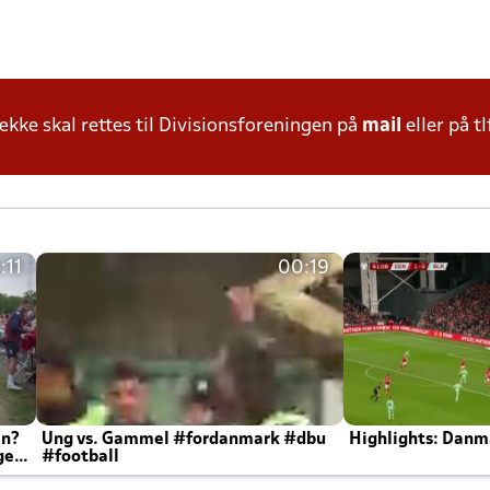
ke skal rettes til Divisionsforeningen på
mail
eller på tl
:11
00:19
en?
Ung vs. Gammel #fordanmark #dbu
Highlights: Danma
ger
#football