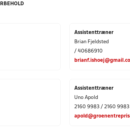
ORBEHOLD
Assistenttræner
Brian Fjeldsted
/ 40686910
brianf.ishoej@gmail.c
Assistenttræner
Uno Apold
2160 9983 / 2160 9983
apold@groenentrepris