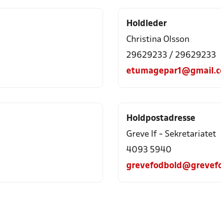
Holdleder
Christina Olsson
29629233 / 29629233
etumagepar1@gmail.
Holdpostadresse
Greve If - Sekretariatet
4093 5940
grevefodbold@grevef