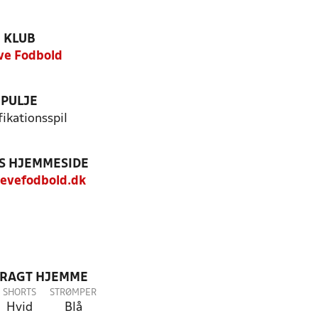
KLUB
ve Fodbold
PULJE
fikationsspil
S HJEMMESIDE
evefodbold.dk
DRAGT HJEMME
SHORTS
STRØMPER
Hvid
Blå