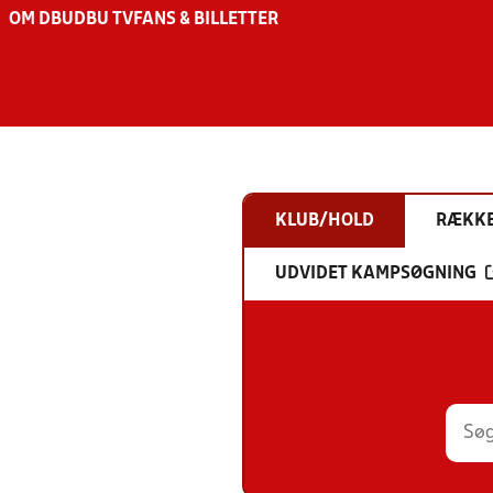
OM DBU
DBU TV
FANS & BILLETTER
KLUB/HOLD
RÆKK
UDVIDET KAMPSØGNING