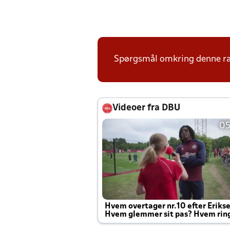
Spørgsmål omkring denne ræk
Videoer fra DBU
05
Hvem overtager nr.10 efter Eriks
Hvem glemmer sit pas? Hvem rin
Joachim altid til efter kampe?