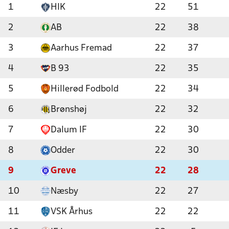
1
HIK
22
51
2
AB
22
38
3
Aarhus Fremad
22
37
4
B 93
22
35
5
Hillerød Fodbold
22
34
6
Brønshøj
22
32
7
Dalum IF
22
30
8
Odder
22
30
9
Greve
22
28
10
Næsby
22
27
11
VSK Århus
22
22