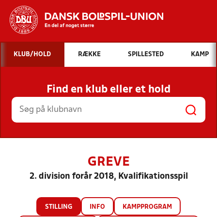
Hvad vil du søge efter?
KLUB/HOLD
RÆKKE
SPILLESTED
KAMP
INDHOLD OG NYHEDER
Find en klub eller et hold
STILLINGER, RESULTATER, KLUBBER OG
HOLD
GREVE
2. division forår 2018, Kvalifikationsspil
STILLING
INFO
KAMPPROGRAM