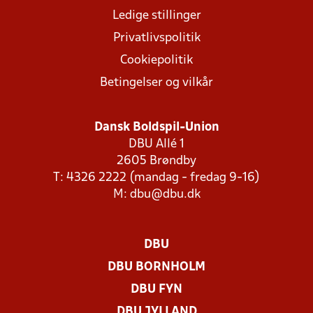
Ledige stillinger
Privatlivspolitik
Cookiepolitik
Betingelser og vilkår
Dansk Boldspil-Union
DBU Allé 1
2605 Brøndby
T: 4326 2222 (mandag - fredag 9-16)
M:
dbu@dbu.dk
DBU
DBU BORNHOLM
DBU FYN
DBU JYLLAND