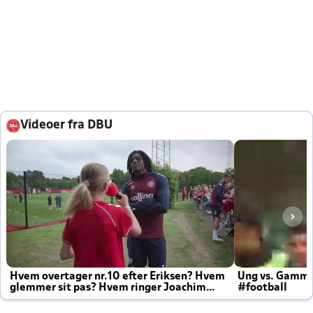
Videoer fra DBU
Hvem overtager nr.10 efter Eriksen? Hvem
Ung vs. Gamm
glemmer sit pas? Hvem ringer Joachim
#football
altid til efter kampe?