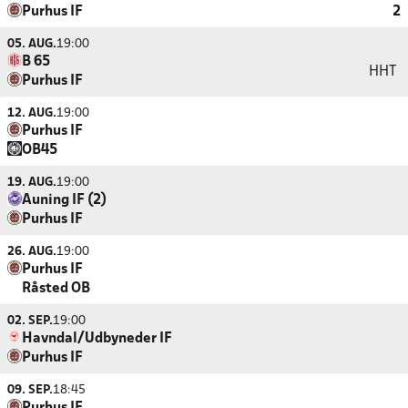
Purhus IF
2
05. AUG.
19:00
B 65
HHT
Purhus IF
12. AUG.
19:00
Purhus IF
OB45
19. AUG.
19:00
Auning IF (2)
Purhus IF
26. AUG.
19:00
Purhus IF
Råsted OB
02. SEP.
19:00
Havndal/Udbyneder IF
Purhus IF
09. SEP.
18:45