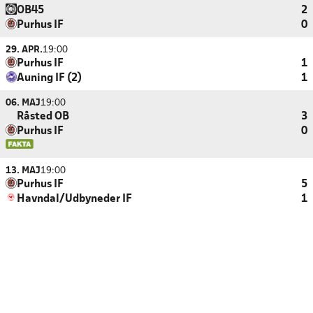
OB45
2
Purhus IF
0
29. APR.
19:00
Purhus IF
1
Auning IF (2)
1
06. MAJ
19:00
Råsted OB
3
Purhus IF
0
13. MAJ
19:00
Purhus IF
5
Havndal/Udbyneder IF
1