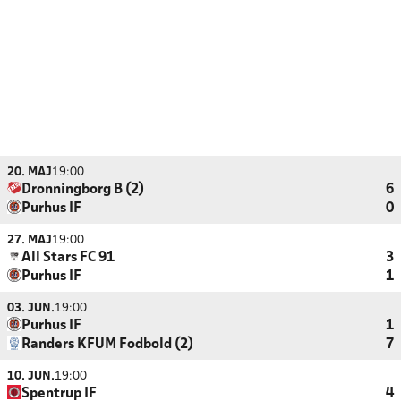
20. MAJ
19:00
Dronningborg B (2)
6
Purhus IF
0
27. MAJ
19:00
All Stars FC 91
3
Purhus IF
1
03. JUN.
19:00
Purhus IF
1
Randers KFUM Fodbold (2)
7
10. JUN.
19:00
Spentrup IF
4