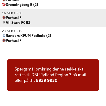
Purhus IF
Dronningborg B (2)
16. SEP.
18:30
Purhus IF
All Stars FC 91
23. SEP.
18:15
Randers KFUM Fodbold (2)
Purhus IF
Spørgsmål omkring denne række skal
rettes til DBU Jylland Region 3 på
mail
eller på tlf:
8939 9930