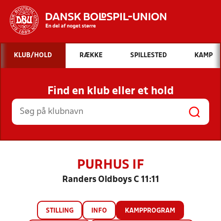
Hvad vil du søge efter?
KLUB/HOLD
RÆKKE
SPILLESTED
KAMP
INDHOLD OG NYHEDER
Find en klub eller et hold
STILLINGER, RESULTATER, KLUBBER OG
HOLD
PURHUS IF
Randers Oldboys C 11:11
STILLING
INFO
KAMPPROGRAM