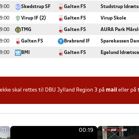
9:00
Skødstrup SF
Galten FS
Studstrup Idræt
9:00
Virup IF (2)
Galten FS
Virup Skole
9:00
TMG
Galten FS
AURA Park Mårsl
9:00
Galten FS
Brabrand IF
Sparekassen Dan
9:00
BMI
Galten FS
Egelund Idrætsc
ke skal rettes til DBU Jylland Region 3 på
mail
eller på 
:11
00:19