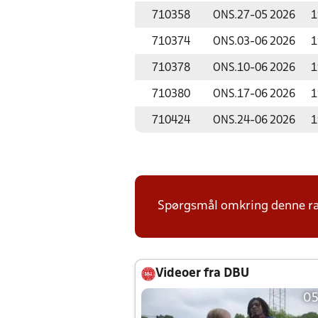
710358
ONS.
27-05 2026
1
710374
ONS.
03-06 2026
1
710378
ONS.
10-06 2026
1
710380
ONS.
17-06 2026
1
710424
ONS.
24-06 2026
1
Spørgsmål omkring denne ræk
Videoer fra DBU
05