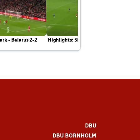
rk - Belarus 2-2
Highlights: Skotland - Danmark 4-2
J
E
DBU
DBU BORNHOLM