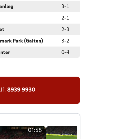
sanlæg
3
-
1
2
-
1
et
2
-
3
mark Park (Galten)
3
-
2
enter
0
-
4
tlf:
8939 9930
01:58
01:58