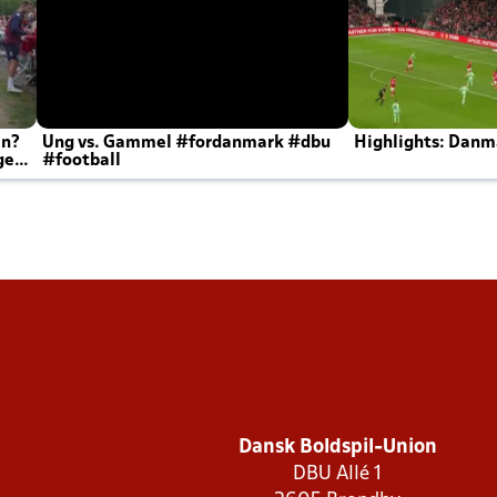
en?
Ung vs. Gammel #fordanmark #dbu
Highlights: Danma
ger
#football
Dansk Boldspil-Union
DBU Allé 1