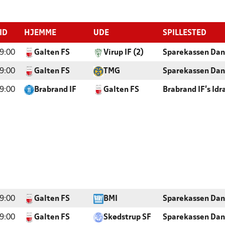
ID
HJEMME
UDE
SPILLESTED
9:00
Galten FS
Virup IF (2)
Sparekassen Dan
9:00
Galten FS
TMG
Sparekassen Dan
9:00
Brabrand IF
Galten FS
Brabrand IF's Id
9:00
Galten FS
BMI
Sparekassen Dan
9:00
Galten FS
Skødstrup SF
Sparekassen Dan