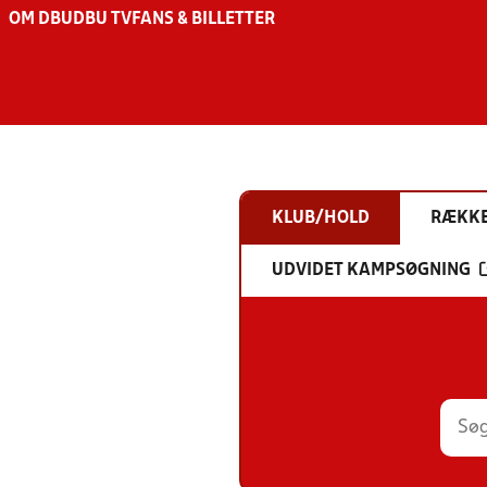
OM DBU
DBU TV
FANS & BILLETTER
KLUB/HOLD
RÆKK
UDVIDET KAMPSØGNING