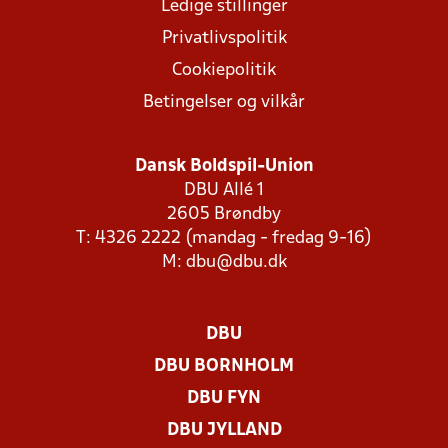
Ledige stillinger
Privatlivspolitik
Cookiepolitik
Betingelser og vilkår
Dansk Boldspil-Union
DBU Allé 1
2605 Brøndby
T: 4326 2222 (mandag - fredag 9-16)
M:
dbu@dbu.dk
DBU
DBU BORNHOLM
DBU FYN
DBU JYLLAND