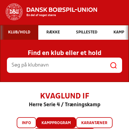
Hvad vil du søge efter?
KLUB/HOLD
RÆKKE
SPILLESTED
KAMP
INDHOLD OG NYHEDER
Find en klub eller et hold
STILLINGER, RESULTATER, KLUBBER OG
HOLD
KVAGLUND IF
Herre Serie 4 / Træningskamp
INFO
KAMPPROGRAM
KARANTÆNER