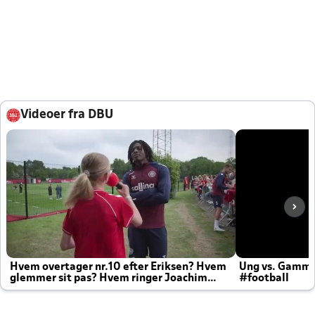
Videoer fra DBU
Hvem overtager nr.10 efter Eriksen? Hvem
Ung vs. Gamm
glemmer sit pas? Hvem ringer Joachim
#football
altid til efter kampe?