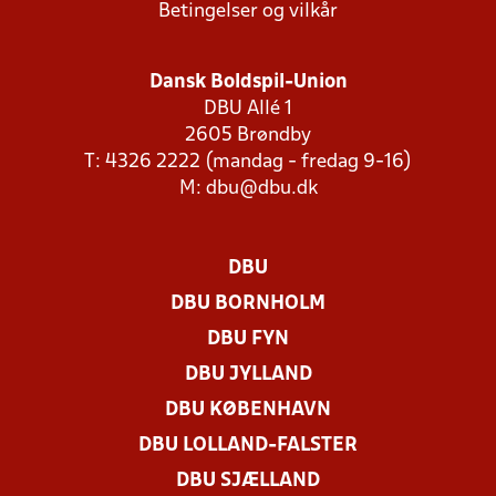
Betingelser og vilkår
Dansk Boldspil-Union
DBU Allé 1
2605 Brøndby
T: 4326 2222 (mandag - fredag 9-16)
M:
dbu@dbu.dk
DBU
DBU BORNHOLM
DBU FYN
DBU JYLLAND
DBU KØBENHAVN
DBU LOLLAND-FALSTER
DBU SJÆLLAND