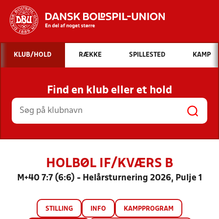
Hvad vil du søge efter?
KLUB/HOLD
RÆKKE
SPILLESTED
KAMP
INDHOLD OG NYHEDER
Find en klub eller et hold
STILLINGER, RESULTATER, KLUBBER OG
HOLD
HOLBØL IF/KVÆRS B
M+40 7:7 (6:6) - Helårsturnering 2026, Pulje 1
STILLING
INFO
KAMPPROGRAM