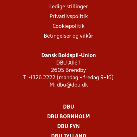
Ledige stillinger
Privatlivspolitik
Cookiepolitik
Betingelser og vilkår
Dansk Boldspil-Union
DBU Allé 1
2605 Brøndby
T: 4326 2222 (mandag - fredag 9-16)
M:
dbu@dbu.dk
DBU
DBU BORNHOLM
DBU FYN
DBU JYLLAND