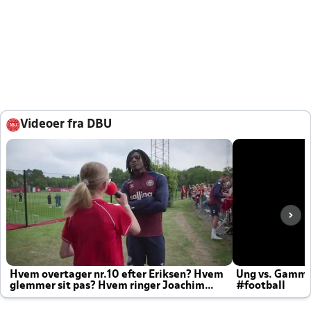
Videoer fra DBU
Hvem overtager nr.10 efter Eriksen? Hvem
Ung vs. Gamm
glemmer sit pas? Hvem ringer Joachim
#football
altid til efter kampe?