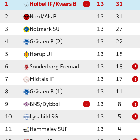
1
Holbøl IF/Kværs B
13
31
i
2
Nord/Als B
13
31
3
Notmark SU
13
27
4
Gråsten B (2)
13
22
5
Hørup UI
13
18
6
Sønderborg Fremad
13
18
!
7
Midtals IF
13
17
!
8
Gråsten B (1)
13
11
9
BNS/Dybbøl
13
8
i
!
10
Lysabild SG
13
5
!
11
Hammelev SUF
13
4