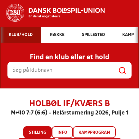
Hvad vil du søge efter?
KLUB/HOLD
RÆKKE
SPILLESTED
KAMP
INDHOLD OG NYHEDER
Find en klub eller et hold
STILLINGER, RESULTATER, KLUBBER OG
HOLD
HOLBØL IF/KVÆRS B
M+40 7:7 (6:6) - Helårsturnering 2026, Pulje 1
STILLING
INFO
KAMPPROGRAM