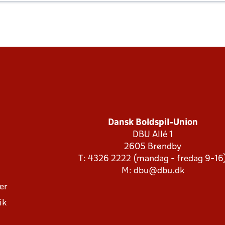
Dansk Boldspil-Union
DBU Allé 1
2605 Brøndby
T: 4326 2222 (mandag - fredag 9-16
M:
dbu@dbu.dk
ger
ik