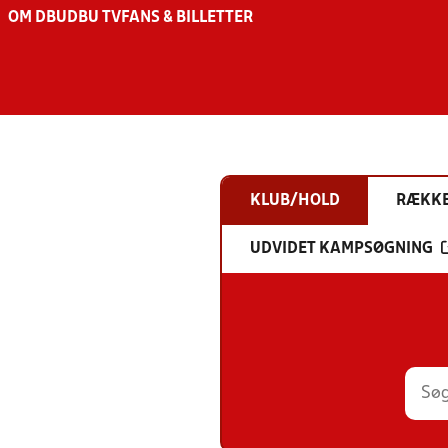
OM DBU
DBU TV
FANS & BILLETTER
KLUB/HOLD
RÆKK
UDVIDET KAMPSØGNING