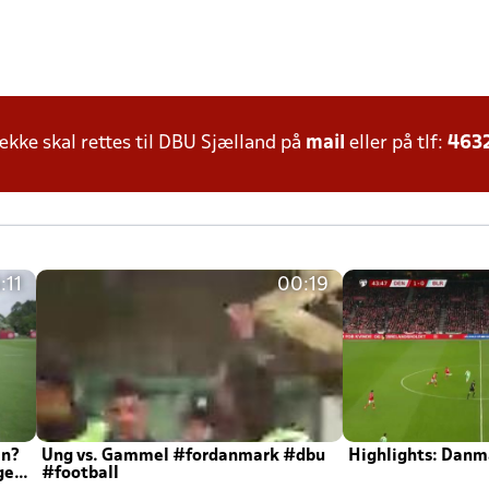
ke skal rettes til DBU Sjælland på
mail
eller på tlf:
463
:11
00:19
en?
Ung vs. Gammel #fordanmark #dbu
Highlights: Danma
ger
#football