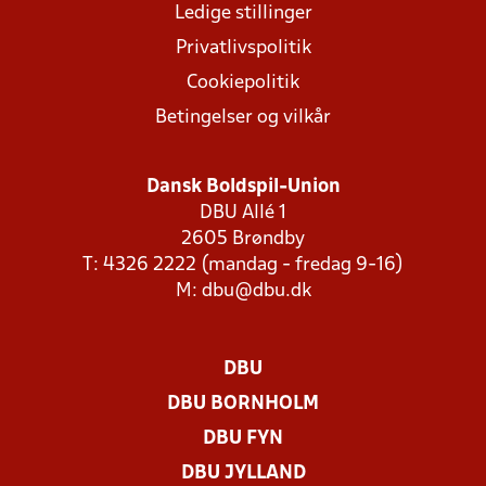
Ledige stillinger
Privatlivspolitik
Cookiepolitik
Betingelser og vilkår
Dansk Boldspil-Union
DBU Allé 1
2605 Brøndby
T: 4326 2222 (mandag - fredag 9-16)
M:
dbu@dbu.dk
DBU
DBU BORNHOLM
DBU FYN
DBU JYLLAND