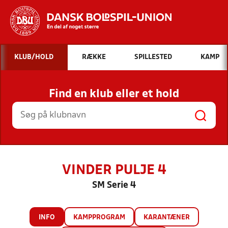
Hvad vil du søge efter?
KLUB/HOLD
RÆKKE
SPILLESTED
KAMP
INDHOLD OG NYHEDER
Find en klub eller et hold
STILLINGER, RESULTATER, KLUBBER OG
HOLD
VINDER PULJE 4
SM Serie 4
INFO
KAMPPROGRAM
KARANTÆNER