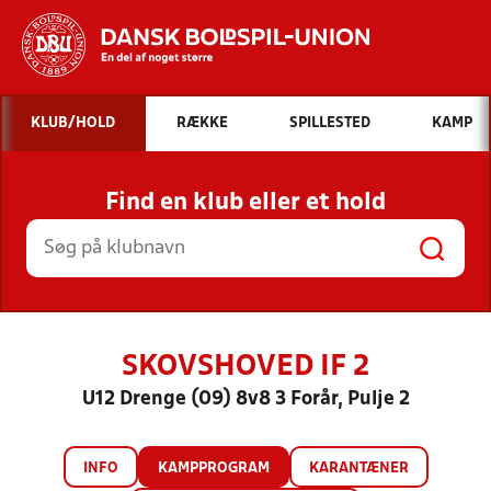
Hvad vil du søge efter?
KLUB/HOLD
RÆKKE
SPILLESTED
KAMP
INDHOLD OG NYHEDER
Find en klub eller et hold
STILLINGER, RESULTATER, KLUBBER OG
HOLD
SKOVSHOVED IF 2
U12 Drenge (09) 8v8 3 Forår, Pulje 2
INFO
KAMPPROGRAM
KARANTÆNER