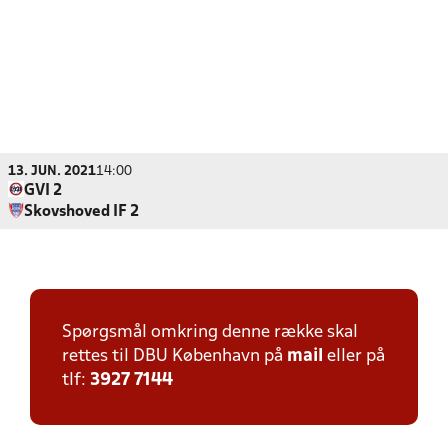
13. JUN. 2021
14:00
GVI 2
Skovshoved IF 2
Spørgsmål omkring denne række skal
rettes til DBU København på
mail
eller på
tlf:
3927 7144