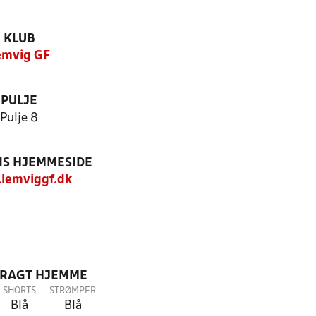
KLUB
emvig GF
PULJE
Pulje 8
S HJEMMESIDE
lemviggf.dk
DRAGT HJEMME
SHORTS
STRØMPER
Blå
Blå