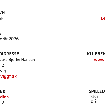
VN
GF
L
E
 Forår 2026
TADRESSE
KLUBBEN
Laura Bjerke Hansen
www.
d 2
vig
viggf.dk
TED
SPILLE
TRØJE
adion
Blå
d 2