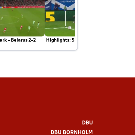
rk - Belarus 2-2
Highlights: Skotland - Danmark 4-2
J
E
DBU
DBU BORNHOLM