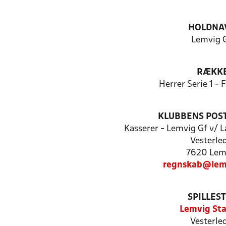
HOLDNA
Lemvig 
RÆKK
Herrer Serie 1 -
KLUBBENS POS
Kasserer - Lemvig Gf v/ 
Vesterle
7620 Lem
regnskab@lem
SPILLES
Lemvig St
Vesterle