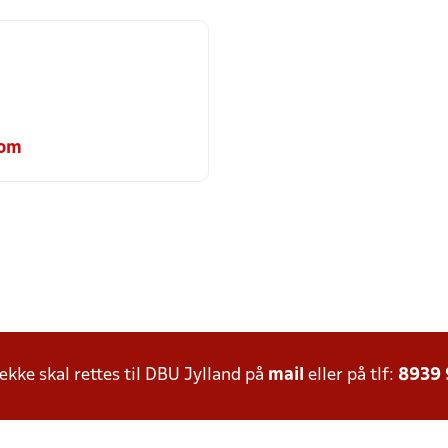
com
ke skal rettes til DBU Jylland på
mail
eller på tlf:
8939