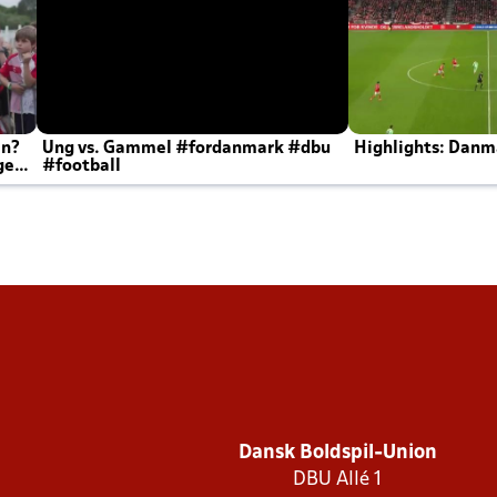
en?
Ung vs. Gammel #fordanmark #dbu
Highlights: Danma
ger
#football
Dansk Boldspil-Union
DBU Allé 1