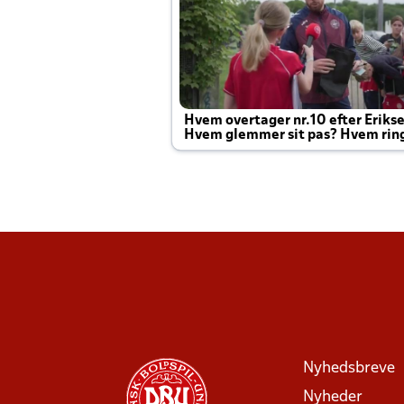
Hvem overtager nr.10 efter Eriks
Hvem glemmer sit pas? Hvem rin
Joachim altid til efter kampe?
Nyhedsbreve
Nyheder