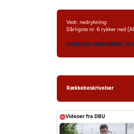
Vedr. nedrykning:
Dårligste nr. 6 rykker ned (AC
Herrernes serierækker: To 
Rækkebeskrivelser
Videoer fra DBU
05