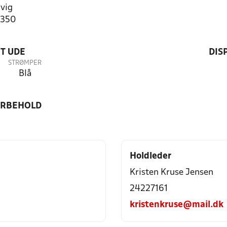
vig
0350
T UDE
DIS
STRØMPER
Blå
ORBEHOLD
Holdleder
Kristen Kruse Jensen
24227161
kristenkruse@mail.dk