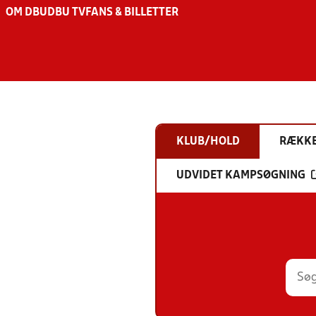
OM DBU
DBU TV
FANS & BILLETTER
KLUB/HOLD
RÆKK
UDVIDET KAMPSØGNING