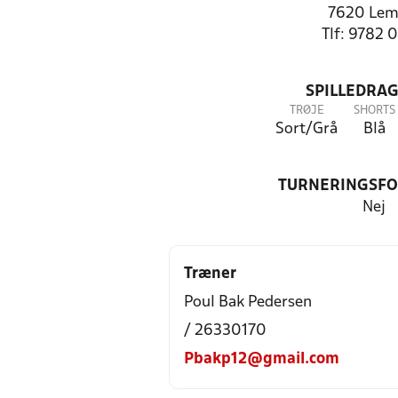
7620 Lem
Tlf: 9782 
SPILLEDRAG
TRØJE
SHORTS
Sort/Grå
Blå
TURNERINGSF
Nej
Træner
Poul Bak Pedersen
/ 26330170
Pbakp12@gmail.com