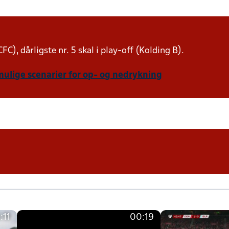
FC), dårligste nr. 5 skal i play-off (Kolding B).
mulige scenarier for op- og nedrykning
:11
00:19