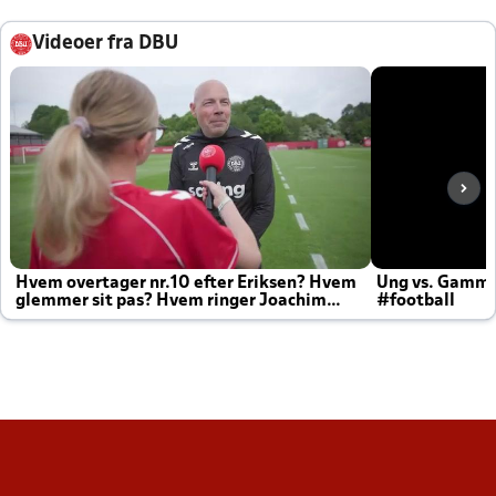
Videoer fra DBU
Hvem overtager nr.10 efter Eriksen? Hvem
Ung vs. Gamm
glemmer sit pas? Hvem ringer Joachim
#football
altid til efter kampe?