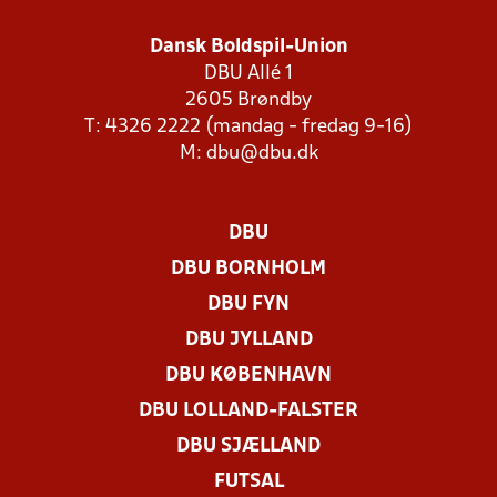
Dansk Boldspil-Union
DBU Allé 1
2605 Brøndby
T: 4326 2222 (mandag - fredag 9-16)
M:
dbu@dbu.dk
DBU
DBU BORNHOLM
DBU FYN
DBU JYLLAND
DBU KØBENHAVN
DBU LOLLAND-FALSTER
DBU SJÆLLAND
FUTSAL