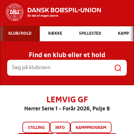
Hvad vil du søge efter?
KLUB/HOLD
RÆKKE
SPILLESTED
KAMP
INDHOLD OG NYHEDER
Find en klub eller et hold
STILLINGER, RESULTATER, KLUBBER OG
HOLD
LEMVIG GF
Herrer Serie 1 - Forår 2026, Pulje 8
STILLING
INFO
KAMPPROGRAM