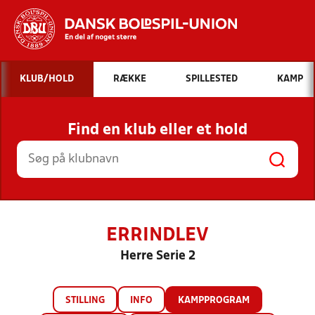
Hvad vil du søge efter?
KLUB/HOLD
RÆKKE
SPILLESTED
KAMP
INDHOLD OG NYHEDER
Find en klub eller et hold
STILLINGER, RESULTATER, KLUBBER OG
HOLD
ERRINDLEV
Herre Serie 2
STILLING
INFO
KAMPPROGRAM