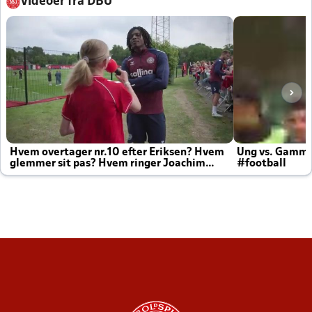
Videoer fra DBU
Hvem overtager nr.10 efter Eriksen? Hvem
Ung vs. Gamm
glemmer sit pas? Hvem ringer Joachim
#football
altid til efter kampe?