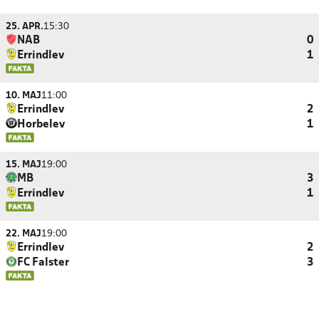
25. APR.
15:30
NAB
0
Errindlev
1
10. MAJ
11:00
Errindlev
2
Horbelev
1
15. MAJ
19:00
MB
3
Errindlev
1
22. MAJ
19:00
Errindlev
2
FC Falster
3