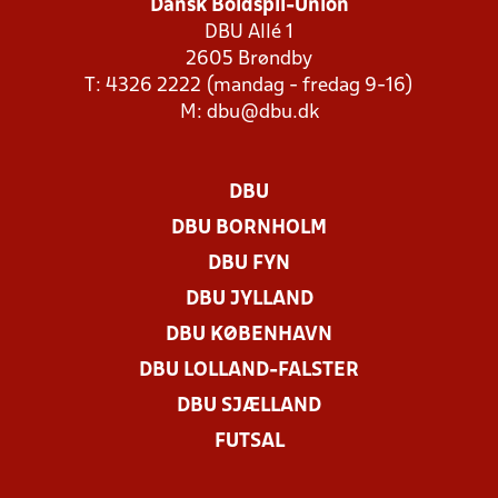
Dansk Boldspil-Union
DBU Allé 1
2605 Brøndby
T: 4326 2222 (mandag - fredag 9-16)
M:
dbu@dbu.dk
DBU
DBU BORNHOLM
DBU FYN
DBU JYLLAND
DBU KØBENHAVN
DBU LOLLAND-FALSTER
DBU SJÆLLAND
FUTSAL