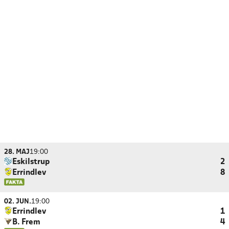
28. MAJ
19:00
Eskilstrup
2
Errindlev
8
02. JUN.
19:00
Errindlev
1
B. Frem
4