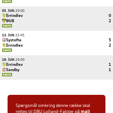
05. JUN.
19:00
Errindlev
0
ØUB
2
13. JUN.
15:45
Systofte
5
Errindlev
2
18. JUN.
19:00
Errindlev
1
Sandby
1
Spørgsmål omkring denne række skal
rettes til DBU Lolland-Falster på
mail