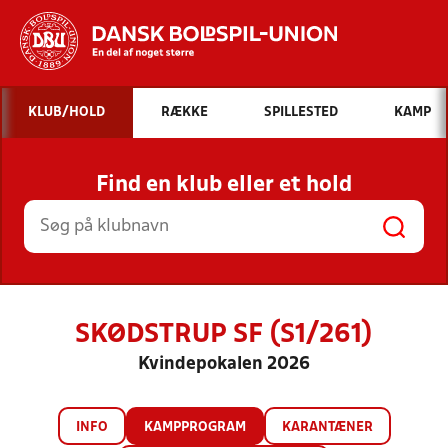
Hvad vil du søge efter?
KLUB/HOLD
RÆKKE
SPILLESTED
KAMP
INDHOLD OG NYHEDER
Find en klub eller et hold
STILLINGER, RESULTATER, KLUBBER OG
HOLD
SKØDSTRUP SF (S1/261)
Kvindepokalen 2026
INFO
KAMPPROGRAM
KARANTÆNER