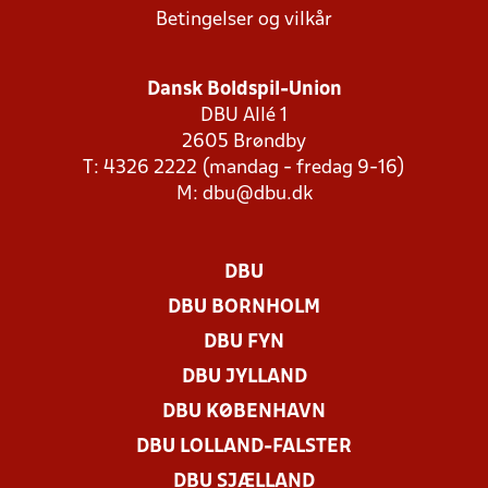
Betingelser og vilkår
Dansk Boldspil-Union
DBU Allé 1
2605 Brøndby
T: 4326 2222 (mandag - fredag 9-16)
M:
dbu@dbu.dk
DBU
DBU BORNHOLM
DBU FYN
DBU JYLLAND
DBU KØBENHAVN
DBU LOLLAND-FALSTER
DBU SJÆLLAND