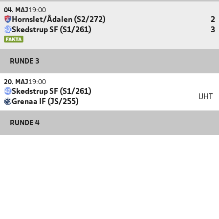
04. MAJ
19:00
Hornslet/Ådalen (S2/272)
2
Skødstrup SF (S1/261)
3
RUNDE 3
20. MAJ
19:00
Skødstrup SF (S1/261)
UHT
Grenaa IF (JS/255)
RUNDE 4