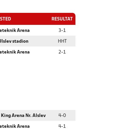
ESTED
RESULTAT
eteknik Arena
3
-
1
Ulslev stadion
HHT
eteknik Arena
2
-
1
 King Arena Nr. Alslev
4
-
0
eteknik Arena
4
-
1