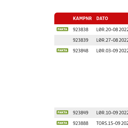
KAMPNR
DATO
923838
LØR.
20-08 202
923839
LØR.
27-08 202
923848
LØR.
03-09 202
923849
LØR.
10-09 202
923888
TORS.
15-09 20