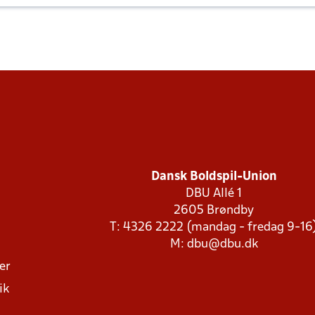
Dansk Boldspil-Union
DBU Allé 1
2605 Brøndby
T: 4326 2222 (mandag - fredag 9-16
M:
dbu@dbu.dk
ger
ik