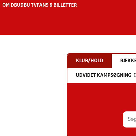
OM DBU
DBU TV
FANS & BILLETTER
KLUB/HOLD
RÆKK
UDVIDET KAMPSØGNING