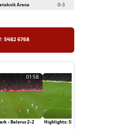
eteknik Arena
0
-
3
f:
5482 6768
01:58
01:58
rk - Belarus 2-2
Highlights: Skotland - Danmark 4-2
J
E