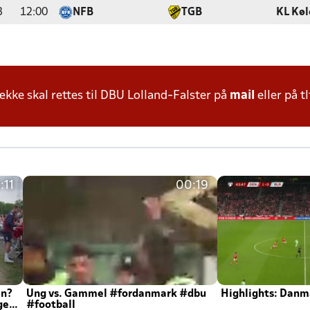
3
12:00
NFB
TGB
KL Køl
ke skal rettes til DBU Lolland-Falster på
mail
eller på tl
:11
00:19
en?
Ung vs. Gammel #fordanmark #dbu
Highlights: Danma
ger
#football