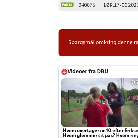
940675
LØR.
17-06 202
Spørgsmål omkring denne ræk
Videoer fra DBU
05
Hvem overtager nr.10 efter Eriks
Hvem glemmer sit pas? Hvem rin