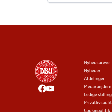
Joachim altid til efter kampe?
Nyhedsbreve
Nyheder
Afdelinger
Medarbejdere
Ledige stillin
Privatlivspolit
Cookiepolitik