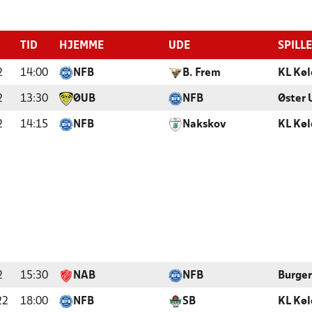
TID
HJEMME
UDE
SPILL
2
14:00
NFB
B. Frem
KL Køl
2
13:30
ØUB
NFB
Øster 
2
14:15
NFB
Nakskov
KL Køl
2
15:30
NAB
NFB
Burger
22
18:00
NFB
SB
KL Køl