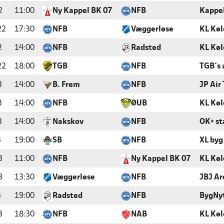
2
11:00
Ny Kappel BK 07
NFB
Kappel
22
17:30
NFB
Væggerløse
KL Køl
2
14:00
NFB
Radsted
KL Køl
22
18:00
TGB
NFB
TGB´s
3
14:00
B. Frem
NFB
JP Air
3
14:00
NFB
ØUB
KL Køl
3
14:00
Nakskov
NFB
OK+ st
3
19:00
SB
NFB
XL byg
3
11:00
NFB
Ny Kappel BK 07
KL Køl
3
13:30
Væggerløse
NFB
JBJ Ar
3
19:00
Radsted
NFB
BygNy
3
18:30
NFB
NAB
KL Køl