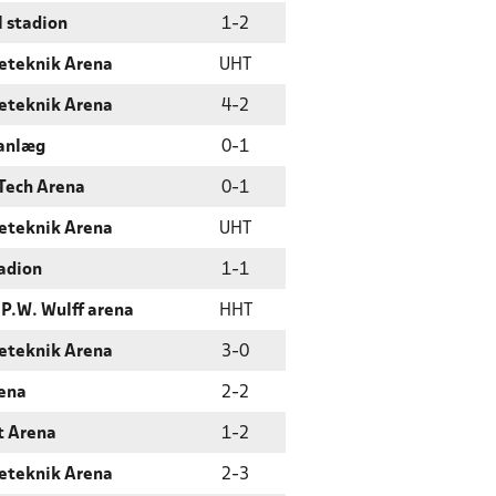
 stadion
1
-
2
eteknik Arena
UHT
eteknik Arena
4
-
2
 anlæg
0
-
1
 Tech Arena
0
-
1
eteknik Arena
UHT
adion
1
-
1
 P.W. Wulff arena
HHT
eteknik Arena
3
-
0
ena
2
-
2
t Arena
1
-
2
eteknik Arena
2
-
3