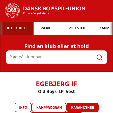
Hvad vil du søge efter?
KLUB/HOLD
RÆKKE
SPILLESTED
KAMP
INDHOLD OG NYHEDER
Find en klub eller et hold
STILLINGER, RESULTATER, KLUBBER OG
HOLD
EGEBJERG IF
Old Boys-LP, Vest
INFO
KAMPPROGRAM
KARANTÆNER