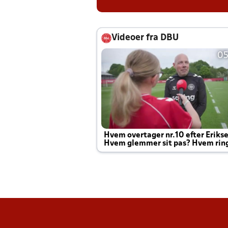
Videoer fra DBU
05
Hvem overtager nr.10 efter Eriks
Hvem glemmer sit pas? Hvem rin
Joachim altid til efter kampe?