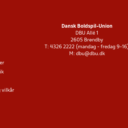
Dansk Boldspil-Union
DBU Allé 1
2605 Brøndby
T: 4326 2222 (mandag - fredag 9-16
M:
dbu@dbu.dk
ger
ik
 vilkår