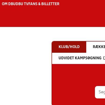
OM DBU
DBU TV
FANS & BILLETTER
KLUB/HOLD
RÆKK
UDVIDET KAMPSØGNING