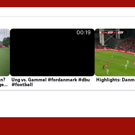
:11
00:19
en?
Ung vs. Gammel #fordanmark #dbu
Highlights: Danma
ger
#football