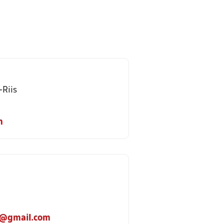
-Riis
m
en@gmail.com