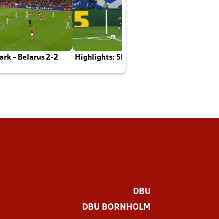
rk - Belarus 2-2
Highlights: Skotland - Danmark 4-2
J
E
DBU
DBU BORNHOLM