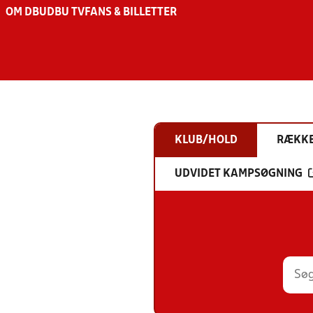
OM DBU
DBU TV
FANS & BILLETTER
KLUB/HOLD
RÆKK
UDVIDET KAMPSØGNING