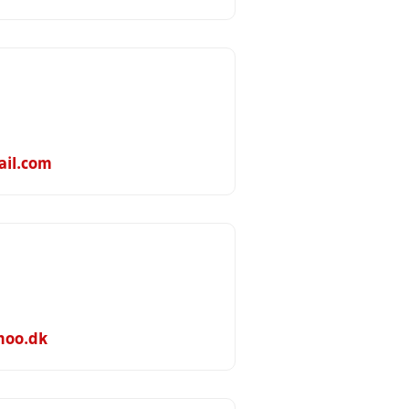
il.com
hoo.dk