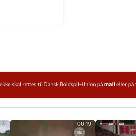
ke skal rettes til Dansk Boldspil-Union på
mail
eller på 
:11
00:19