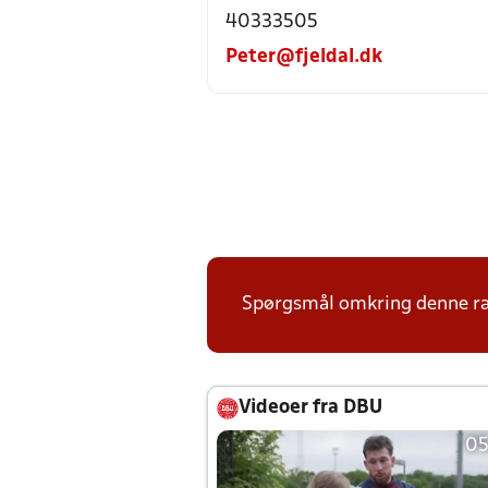
40333505
Peter@fjeldal.dk
Spørgsmål omkring denne ræk
Videoer fra DBU
05