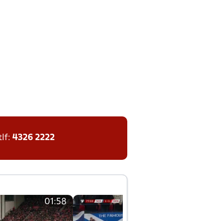
tlf:
4326 2222
01:58
01:58