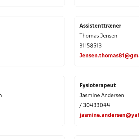
Assistenttræner
Thomas Jensen
31158513
Jensen.thomas81@gma
Fysioterapeut
n
Jasmine Andersen
/ 30433044
jasmine.andersen@ya