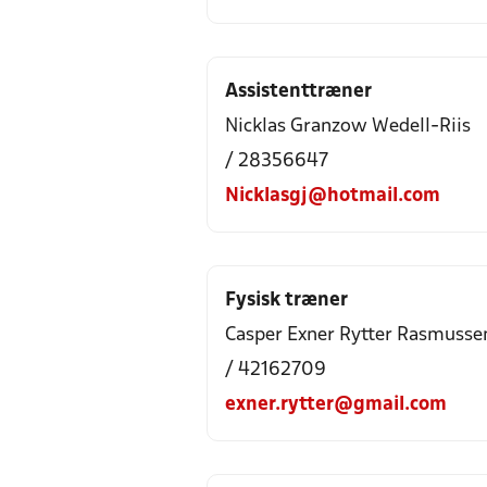
Assistenttræner
Nicklas Granzow Wedell-Riis
/ 28356647
Nicklasgj@hotmail.com
Fysisk træner
Casper Exner Rytter Rasmusse
/ 42162709
exner.rytter@gmail.com