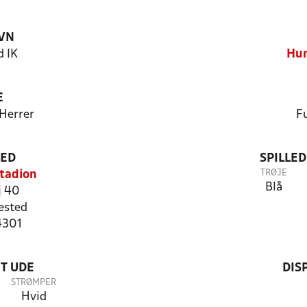
VN
 IK
Hun
E
 Herrer
Fu
TED
SPILLE
TRØJE
tadion
Blå
j 40
ested
4301
T UDE
DIS
STRØMPER
Hvid