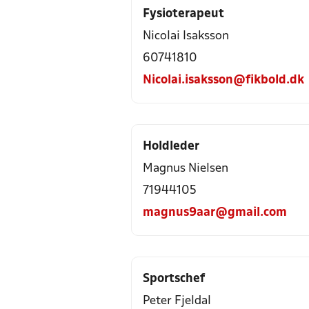
Fysioterapeut
Nicolai Isaksson
60741810
Nicolai.isaksson@fikbold.dk
Holdleder
Magnus Nielsen
71944105
magnus9aar@gmail.com
Sportschef
Peter Fjeldal