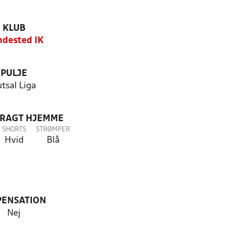
KLUB
dested IK
PULJE
tsal Liga
DRAGT HJEMME
SHORTS
STRØMPER
Hvid
Blå
PENSATION
Nej