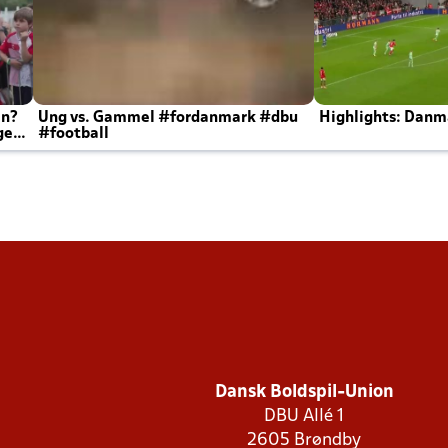
en?
Ung vs. Gammel #fordanmark #dbu
Highlights: Danma
ger
#football
Dansk Boldspil-Union
DBU Allé 1
2605 Brøndby