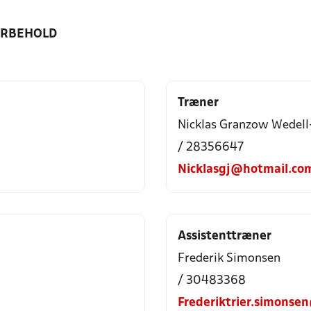
ORBEHOLD
Træner
Nicklas Granzow Wedell
/ 28356647
Nicklasgj@hotmail.co
Assistenttræner
Frederik Simonsen
/ 30483368
Frederiktrier.simons