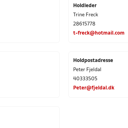
Holdleder
Trine Freck
28615778
t-freck@hotmail.com
Holdpostadresse
Peter Fjeldal
40333505
Peter@fjeldal.dk