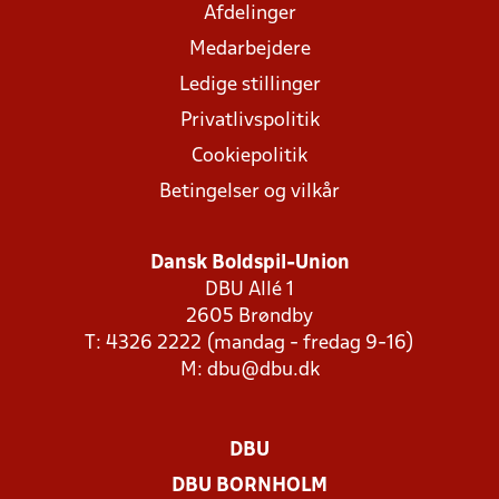
Afdelinger
Medarbejdere
Ledige stillinger
Privatlivspolitik
Cookiepolitik
Betingelser og vilkår
Dansk Boldspil-Union
DBU Allé 1
2605 Brøndby
T: 4326 2222 (mandag - fredag 9-16)
M:
dbu@dbu.dk
DBU
DBU BORNHOLM