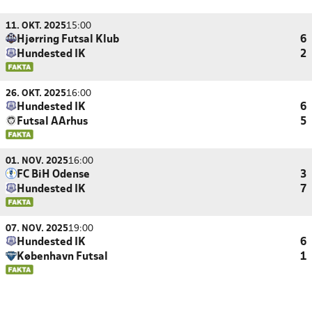
11. OKT. 2025
15:00
Hjørring Futsal Klub
6
Hundested IK
2
26. OKT. 2025
16:00
Hundested IK
6
Futsal AArhus
5
01. NOV. 2025
16:00
FC BiH Odense
3
Hundested IK
7
07. NOV. 2025
19:00
Hundested IK
6
København Futsal
1