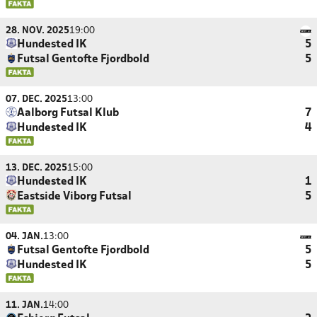
28. NOV. 2025
19:00
Hundested IK
5
Futsal Gentofte Fjordbold
5
07. DEC. 2025
13:00
Aalborg Futsal Klub
7
Hundested IK
4
13. DEC. 2025
15:00
Hundested IK
1
Eastside Viborg Futsal
5
04. JAN.
13:00
Futsal Gentofte Fjordbold
5
Hundested IK
5
11. JAN.
14:00