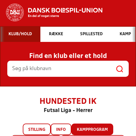
Hvad vil du søge efter?
KLUB/HOLD
RÆKKE
SPILLESTED
KAMP
INDHOLD OG NYHEDER
Find en klub eller et hold
STILLINGER, RESULTATER, KLUBBER OG
HOLD
HUNDESTED IK
Futsal Liga - Herrer
STILLING
INFO
KAMPPROGRAM