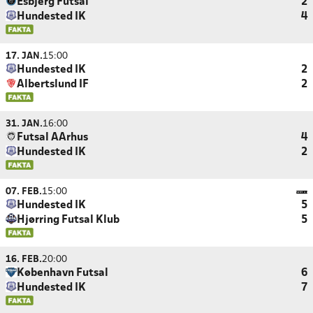
Esbjerg Futsal
2
Hundested IK
4
17. JAN.
15:00
Hundested IK
2
Albertslund IF
2
31. JAN.
16:00
Futsal AArhus
4
Hundested IK
2
07. FEB.
15:00
Hundested IK
5
Hjørring Futsal Klub
5
16. FEB.
20:00
København Futsal
6
Hundested IK
7