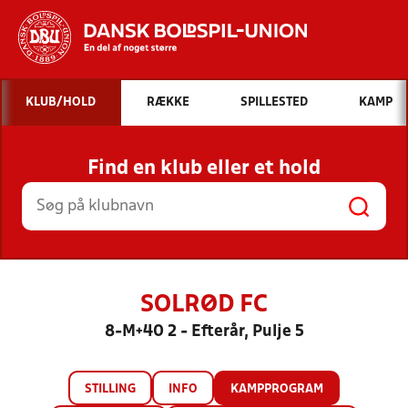
Hvad vil du søge efter?
KLUB/HOLD
RÆKKE
SPILLESTED
KAMP
INDHOLD OG NYHEDER
Find en klub eller et hold
STILLINGER, RESULTATER, KLUBBER OG
HOLD
SOLRØD FC
8-M+40 2 - Efterår, Pulje 5
STILLING
INFO
KAMPPROGRAM