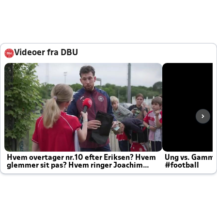
Videoer fra DBU
Hvem overtager nr.10 efter Eriksen? Hvem
Ung vs. Gamm
glemmer sit pas? Hvem ringer Joachim
#football
altid til efter kampe?