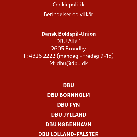
Cookiepolitik
Betingelser og vilkår
Dansk Boldspil-Union
DBU Allé 1
2605 Brøndby
T: 4326 2222 (mandag - fredag 9-16)
M:
dbu@dbu.dk
DBU
DBU BORNHOLM
DBU FYN
DBU JYLLAND
DBU KØBENHAVN
DBU LOLLAND-FALSTER