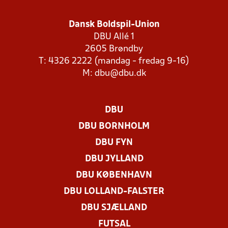
Dansk Boldspil-Union
DBU Allé 1
2605 Brøndby
T: 4326 2222 (mandag - fredag 9-16)
M:
dbu@dbu.dk
DBU
DBU BORNHOLM
DBU FYN
DBU JYLLAND
DBU KØBENHAVN
DBU LOLLAND-FALSTER
DBU SJÆLLAND
FUTSAL