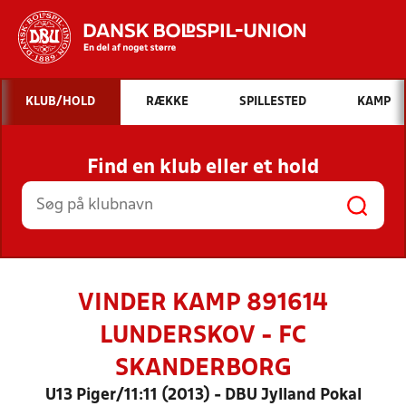
Hvad vil du søge efter?
KLUB/HOLD
RÆKKE
SPILLESTED
KAMP
INDHOLD OG NYHEDER
Find en klub eller et hold
STILLINGER, RESULTATER, KLUBBER OG
HOLD
VINDER KAMP 891614
LUNDERSKOV - FC
SKANDERBORG
U13 Piger/11:11 (2013) - DBU Jylland Pokal