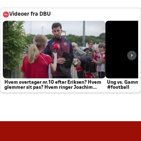
Videoer fra DBU
Hvem overtager nr.10 efter Eriksen? Hvem
Ung vs. Gamm
glemmer sit pas? Hvem ringer Joachim
#football
altid til efter kampe?