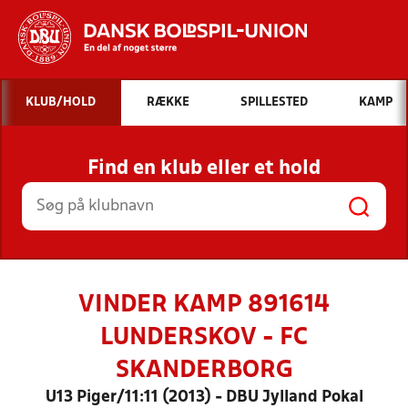
Hvad vil du søge efter?
KLUB/HOLD
RÆKKE
SPILLESTED
KAMP
INDHOLD OG NYHEDER
Find en klub eller et hold
STILLINGER, RESULTATER, KLUBBER OG
HOLD
VINDER KAMP 891614
LUNDERSKOV - FC
SKANDERBORG
U13 Piger/11:11 (2013) - DBU Jylland Pokal