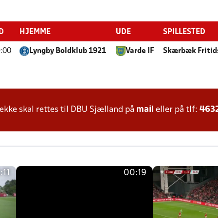
D
HJEMME
UDE
SPILLESTED
:00
Lyngby Boldklub 1921
Varde IF
Skærbæk Fritid
ke skal rettes til DBU Sjælland på
mail
eller på tlf:
463
:11
00:19