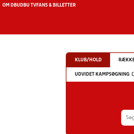
OM DBU
DBU TV
FANS & BILLETTER
KLUB/HOLD
RÆKK
UDVIDET KAMPSØGNING