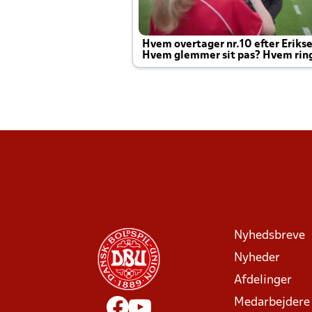
Hvem overtager nr.10 efter Eriks
Hvem glemmer sit pas? Hvem rin
Joachim altid til efter kampe?
Nyhedsbreve
Nyheder
Afdelinger
Medarbejdere