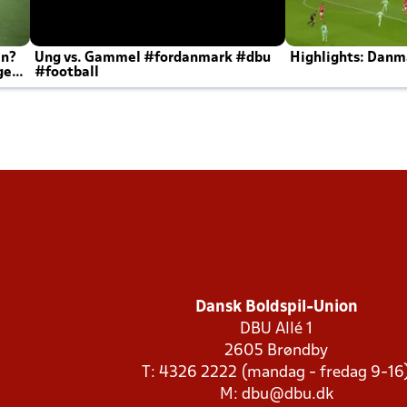
en?
Ung vs. Gammel #fordanmark #dbu
Highlights: Danma
ger
#football
Dansk Boldspil-Union
DBU Allé 1
2605 Brøndby
T: 4326 2222 (mandag - fredag 9-16
M:
dbu@dbu.dk