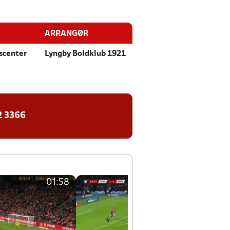
ARRANGØR
scenter
Lyngby Boldklub 1921
2 3366
01:58
01:58