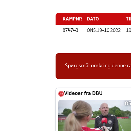
KAMPNR
DATO
TI
874743
ONS.
19-10 2022
19
Spørgsmål omkring denne ræk
Videoer fra DBU
05