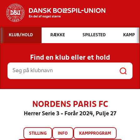
Hvad vil du søge efter?
KLUB/HOLD
RÆKKE
SPILLESTED
KAMP
INDHOLD OG NYHEDER
Find en klub eller et hold
STILLINGER, RESULTATER, KLUBBER OG
HOLD
NORDENS PARIS FC
Herrer Serie 3 - Forår 2024, Pulje 27
STILLING
INFO
KAMPPROGRAM