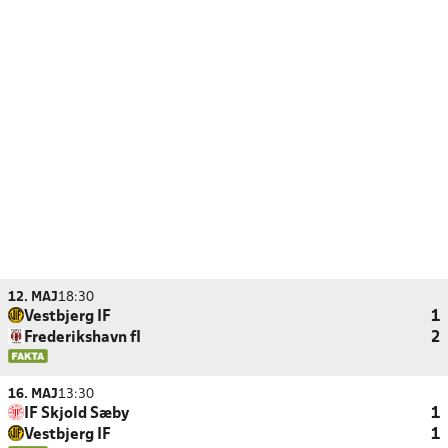
12. MAJ
18:30
Vestbjerg IF
1
Frederikshavn fI
2
16. MAJ
13:30
IF Skjold Sæby
1
Vestbjerg IF
1