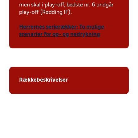
men skal i play-off, bedste nr. 6 undgår
play-off (Rødding IF).
Herrernes serierækker: To mulige
scenarier for op- og nedrykning
Rækkebeskrivelser