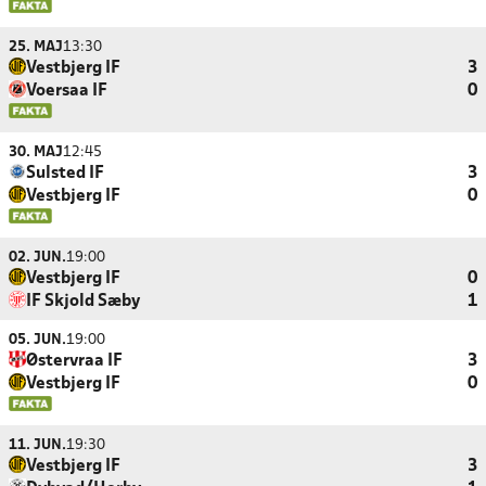
25. MAJ
13:30
Vestbjerg IF
3
Voersaa IF
0
30. MAJ
12:45
Sulsted IF
3
Vestbjerg IF
0
02. JUN.
19:00
Vestbjerg IF
0
IF Skjold Sæby
1
05. JUN.
19:00
Østervraa IF
3
Vestbjerg IF
0
11. JUN.
19:30
Vestbjerg IF
3