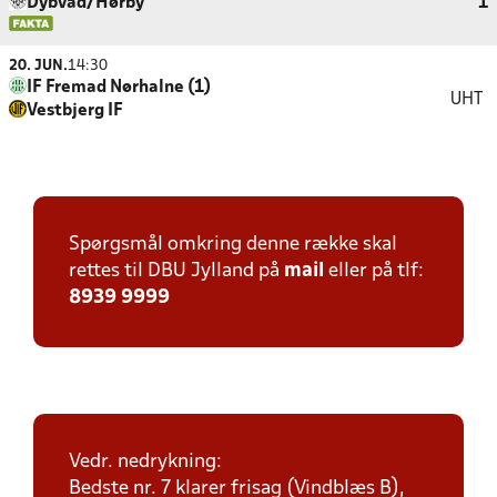
Dybvad/Hørby
1
20. JUN.
14:30
IF Fremad Nørhalne (1)
UHT
Vestbjerg IF
Spørgsmål omkring denne række skal
rettes til DBU Jylland på
mail
eller på tlf:
8939 9999
Vedr. nedrykning:
Bedste nr. 7 klarer frisag (Vindblæs B),