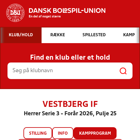
Hvad vil du søge efter?
KLUB/HOLD
RÆKKE
SPILLESTED
KAMP
INDHOLD OG NYHEDER
Find en klub eller et hold
STILLINGER, RESULTATER, KLUBBER OG
HOLD
VESTBJERG IF
Herrer Serie 3 - Forår 2026, Pulje 25
STILLING
INFO
KAMPPROGRAM