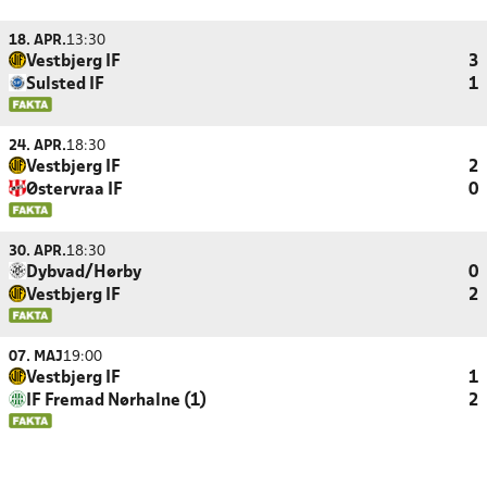
18. APR.
13:30
Vestbjerg IF
3
Sulsted IF
1
24. APR.
18:30
Vestbjerg IF
2
Østervraa IF
0
30. APR.
18:30
Dybvad/Hørby
0
Vestbjerg IF
2
07. MAJ
19:00
Vestbjerg IF
1
IF Fremad Nørhalne (1)
2