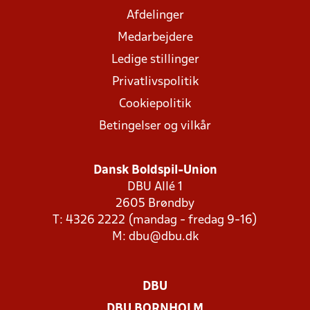
Afdelinger
Medarbejdere
Ledige stillinger
Privatlivspolitik
Cookiepolitik
Betingelser og vilkår
Dansk Boldspil-Union
DBU Allé 1
2605 Brøndby
T: 4326 2222 (mandag - fredag 9-16)
M:
dbu@dbu.dk
DBU
DBU BORNHOLM