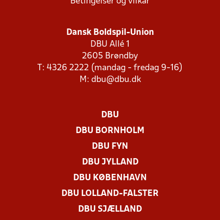
Betingelser og vilkår
Dansk Boldspil-Union
DBU Allé 1
2605 Brøndby
T: 4326 2222 (mandag - fredag 9-16)
M:
dbu@dbu.dk
DBU
DBU BORNHOLM
DBU FYN
DBU JYLLAND
DBU KØBENHAVN
DBU LOLLAND-FALSTER
DBU SJÆLLAND