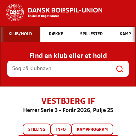
Hvad vil du søge efter?
KLUB/HOLD
RÆKKE
SPILLESTED
KAMP
INDHOLD OG NYHEDER
Find en klub eller et hold
STILLINGER, RESULTATER, KLUBBER OG
HOLD
VESTBJERG IF
Herrer Serie 3 - Forår 2026, Pulje 25
STILLING
INFO
KAMPPROGRAM