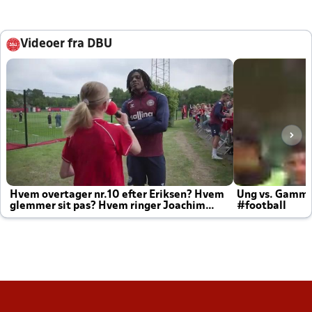
Videoer fra DBU
Hvem overtager nr.10 efter Eriksen? Hvem
Ung vs. Gamm
glemmer sit pas? Hvem ringer Joachim
#football
altid til efter kampe?