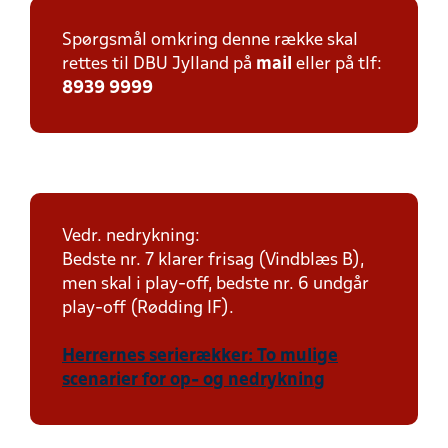
Spørgsmål omkring denne række skal
rettes til DBU Jylland på
mail
eller på tlf:
8939 9999
Vedr. nedrykning:
Bedste nr. 7 klarer frisag (Vindblæs B),
men skal i play-off, bedste nr. 6 undgår
play-off (Rødding IF).
Herrernes serierækker: To mulige
scenarier for op- og nedrykning