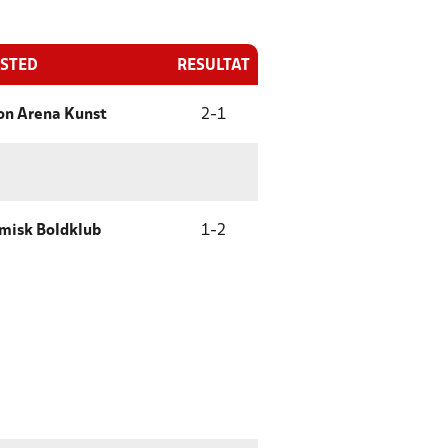
ESTED
RESULTAT
on Arena Kunst
2
-
1
misk Boldklub
1
-
2