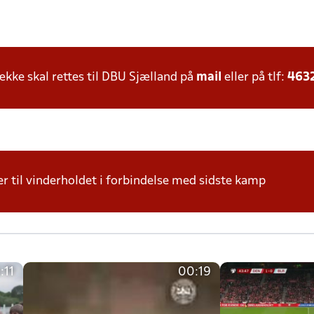
ke skal rettes til DBU Sjælland på
mail
eller på tlf:
463
r til vinderholdet i forbindelse med sidste kamp
:11
00:19