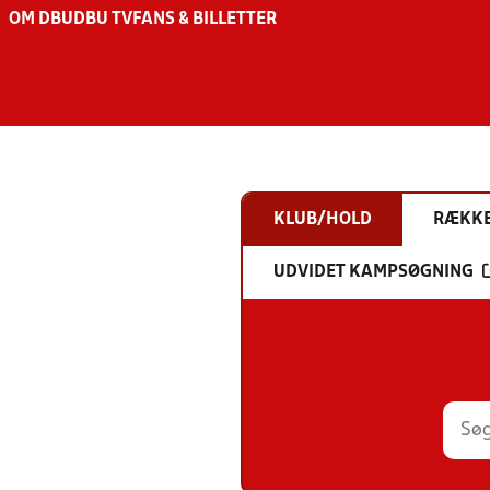
OM DBU
DBU TV
FANS & BILLETTER
KLUB/HOLD
RÆKK
UDVIDET KAMPSØGNING