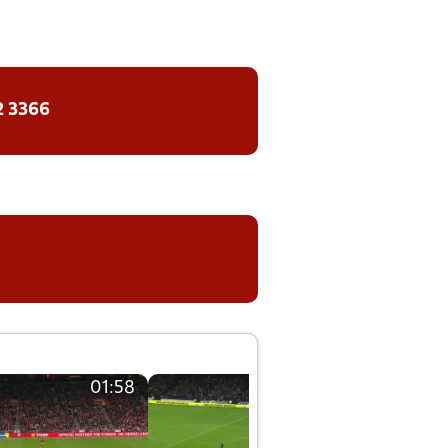
2 3366
01:58
01:58