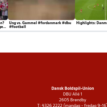
en?
Ung vs. Gammel #fordanmark #dbu
Highlights: Danma
ger
#football
Dansk Boldspil-Union
DBU Allé 1
2605 Brøndby
T: 4326 2222 (mandag - fredag 9-16