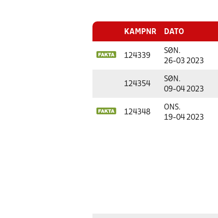
KAMPNR
DATO
SØN.
124339
26-03 2023
SØN.
124354
09-04 2023
ONS.
124348
19-04 2023