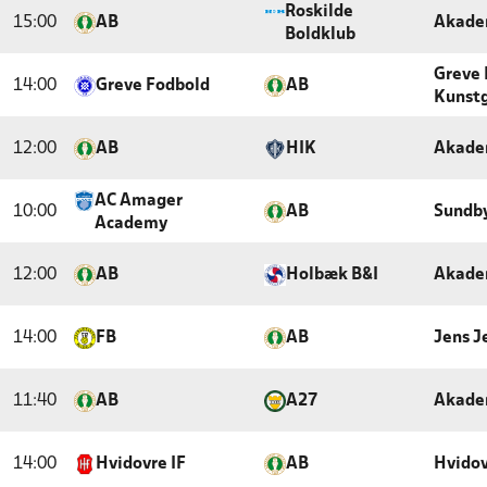
Roskilde
15:00
AB
Akade
Boldklub
Greve 
14:00
Greve Fodbold
AB
Kunst
12:00
AB
HIK
Akade
AC Amager
10:00
AB
Sundby
Academy
12:00
AB
Holbæk B&I
Akade
14:00
FB
AB
Jens J
11:40
AB
A27
Akade
14:00
Hvidovre IF
AB
Hvidov