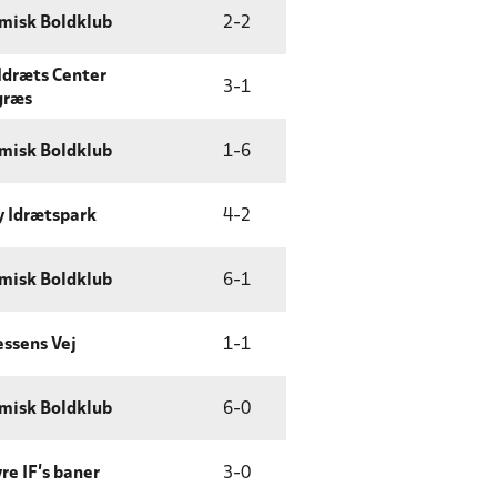
misk Boldklub
2
-
2
Idræts Center
3
-
1
græs
misk Boldklub
1
-
6
 Idrætspark
4
-
2
misk Boldklub
6
-
1
essens Vej
1
-
1
misk Boldklub
6
-
0
re IF's baner
3
-
0