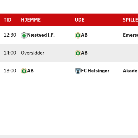
TID
HJEMME
UDE
SPILL
12:30
Næstved I.F.
AB
Emers
14:00
Oversidder
AB
18:00
AB
FC Helsingør
Akade