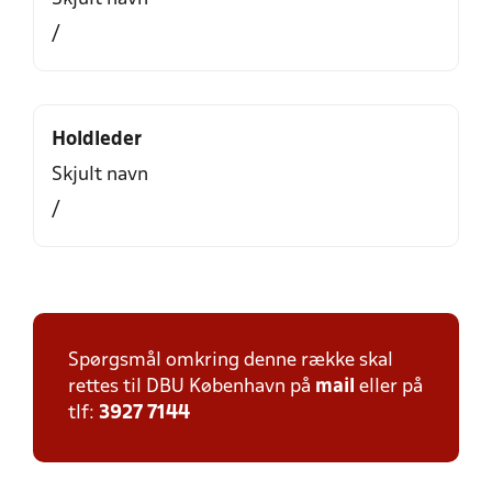
/
Holdleder
Skjult navn
/
Spørgsmål omkring denne række skal
rettes til DBU København på
mail
eller på
tlf:
3927 7144