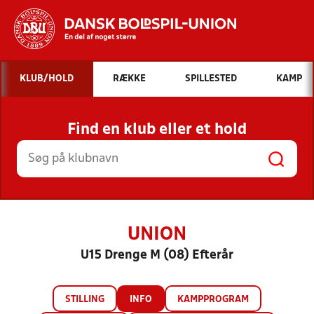
Hvad vil du søge efter?
KLUB/HOLD
RÆKKE
SPILLESTED
KAMP
INDHOLD OG NYHEDER
Find en klub eller et hold
STILLINGER, RESULTATER, KLUBBER OG
HOLD
UNION
U15 Drenge M (08) Efterår
STILLING
INFO
KAMPPROGRAM