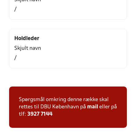
/
Holdleder
Skjult navn
/
Spørgsmål omkring denne række skal
rettes til DBU København på
mail
eller på
tlf:
3927 7144