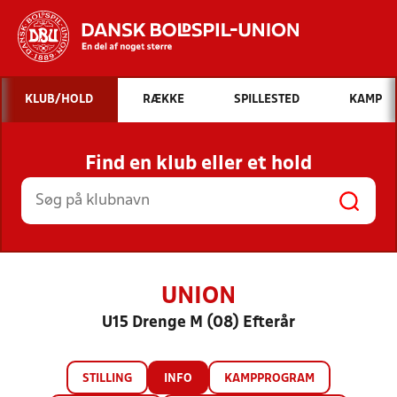
Hvad vil du søge efter?
KLUB/HOLD
RÆKKE
SPILLESTED
KAMP
INDHOLD OG NYHEDER
Find en klub eller et hold
STILLINGER, RESULTATER, KLUBBER OG
HOLD
UNION
U15 Drenge M (08) Efterår
STILLING
INFO
KAMPPROGRAM