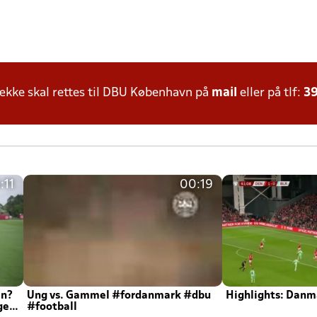
kke skal rettes til DBU København på
mail
eller på tlf:
39
:11
00:19
en?
Ung vs. Gammel #fordanmark #dbu
Highlights: Danma
ger
#football