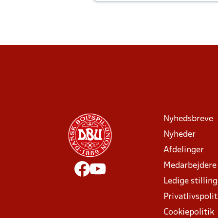
Joachim altid til efter kampe?
Nyhedsbreve
Nyheder
Afdelinger
Medarbejdere
Ledige stillin
Privatlivspolit
Cookiepolitik