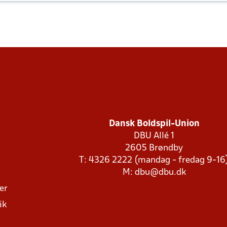
Dansk Boldspil-Union
DBU Allé 1
2605 Brøndby
T: 4326 2222 (mandag - fredag 9-16
M:
dbu@dbu.dk
ger
ik