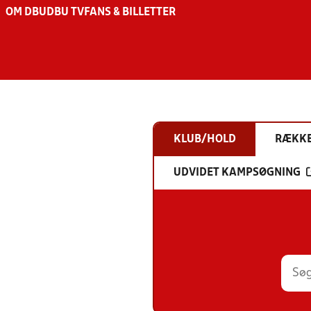
OM DBU
DBU TV
FANS & BILLETTER
KLUB/HOLD
RÆKK
UDVIDET KAMPSØGNING