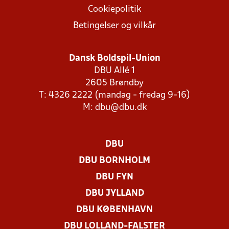
Cookiepolitik
Betingelser og vilkår
Dansk Boldspil-Union
DBU Allé 1
2605 Brøndby
T: 4326 2222 (mandag - fredag 9-16)
M:
dbu@dbu.dk
DBU
DBU BORNHOLM
DBU FYN
DBU JYLLAND
DBU KØBENHAVN
DBU LOLLAND-FALSTER