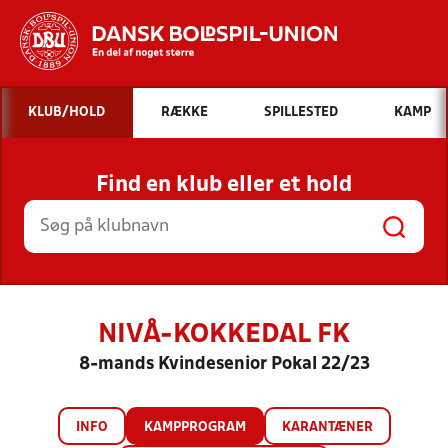
Hvad vil du søge efter?
KLUB/HOLD
RÆKKE
SPILLESTED
KAMP
INDHOLD OG NYHEDER
Find en klub eller et hold
STILLINGER, RESULTATER, KLUBBER OG
HOLD
NIVÅ-KOKKEDAL FK
8-mands Kvindesenior Pokal 22/23
INFO
KAMPPROGRAM
KARANTÆNER