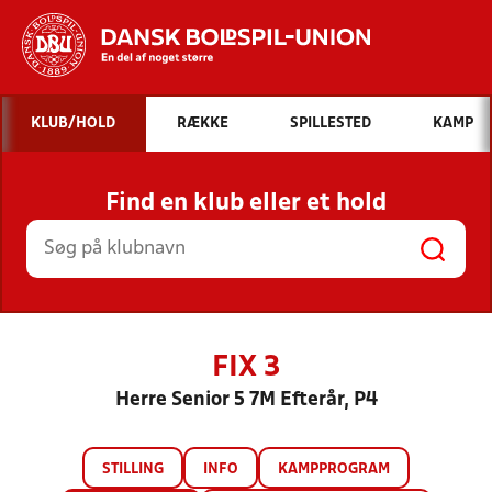
Hvad vil du søge efter?
KLUB/HOLD
RÆKKE
SPILLESTED
KAMP
INDHOLD OG NYHEDER
Find en klub eller et hold
STILLINGER, RESULTATER, KLUBBER OG
HOLD
FIX 3
Herre Senior 5 7M Efterår, P4
STILLING
INFO
KAMPPROGRAM