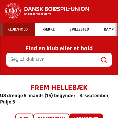
Hvad vil du søge efter?
KLUB/HOLD
RÆKKE
SPILLESTED
KAMP
INDHOLD OG NYHEDER
Find en klub eller et hold
STILLINGER, RESULTATER, KLUBBER OG
HOLD
FREM HELLEBÆK
U8 drenge 5-mands (15) begynder - 3. september,
Pulje 3