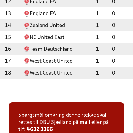
12
England FA
1
0
13
England FA
1
0
14
Zealand United
1
0
15
NC United East
1
0
16
Team Deutschland
1
0
17
West Coast United
1
0
18
West Coast United
1
0
Spørgsmål omkring denne række skal
rettes til DBU Sjælland på
mail
eller på
tlf:
4632 3366