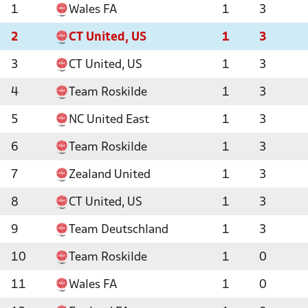
1
Wales FA
1
3
2
CT United, US
1
3
3
CT United, US
1
3
4
Team Roskilde
1
3
5
NC United East
1
3
6
Team Roskilde
1
3
7
Zealand United
1
3
8
CT United, US
1
3
9
Team Deutschland
1
3
10
Team Roskilde
1
0
11
Wales FA
1
0