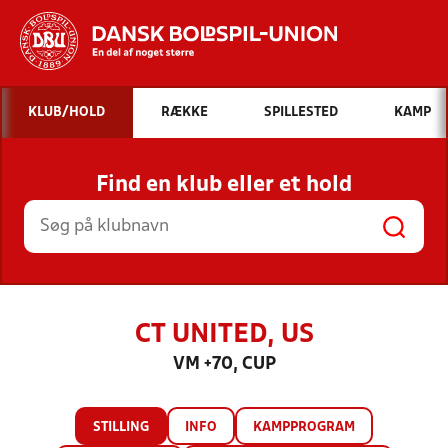
Hvad vil du søge efter?
KLUB/HOLD
RÆKKE
SPILLESTED
KAMP
INDHOLD OG NYHEDER
Find en klub eller et hold
STILLINGER, RESULTATER, KLUBBER OG
HOLD
CT UNITED, US
VM +70, CUP
STILLING
INFO
KAMPPROGRAM