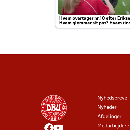
Hvem overtager nr.10 efter Eriks
Hvem glemmer sit pas? Hvem rin
Joachim altid til efter kampe?
Nyhedsbreve
Nyheder
Afdelinger
Medarbejdere