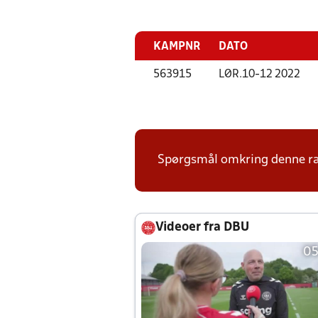
KAMPNR
DATO
563915
LØR.
10-12 2022
Spørgsmål omkring denne ræk
Videoer fra DBU
05