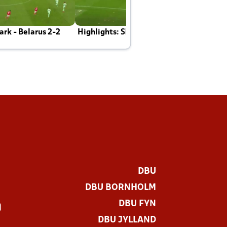
rk - Belarus 2-2
Highlights: Skotland - Danmark 4-2
J
E
DBU
DBU BORNHOLM
DBU FYN
)
DBU JYLLAND