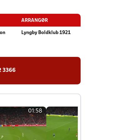
ARRANGØR
ion
Lyngby Boldklub 1921
2 3366
01:58
01:58