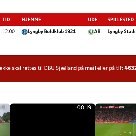
TID
HJEMME
UDE
SPILLESTED
12:00
Lyngby Boldklub 1921
AB
Lyngby Stad
ke skal rettes til DBU Sjælland på
mail
eller på tlf:
463
:11
00:19