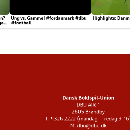
en?
Ung vs. Gammel #fordanmark #dbu
Highlights: Danma
ger
#football
Dansk Boldspil-Union
DBU Allé 1
2605 Brøndby
T: 4326 2222 (mandag - fredag 9-16
M:
dbu@dbu.dk