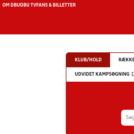
OM DBU
DBU TV
FANS & BILLETTER
KLUB/HOLD
RÆKK
UDVIDET KAMPSØGNING