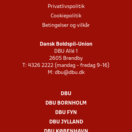
Privatlivspolitik
Cookiepolitik
Betingelser og vilkår
Dansk Boldspil-Union
DBU Allé 1
2605 Brøndby
T: 4326 2222 (mandag - fredag 9-16)
M:
dbu@dbu.dk
DBU
DBU BORNHOLM
DBU FYN
DBU JYLLAND
DBU KØBENHAVN