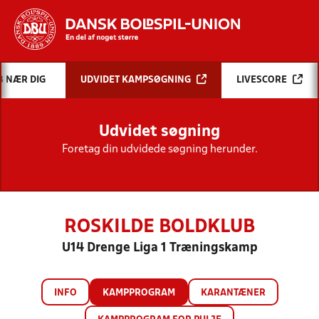
Hvad vil du søge efter?
B NÆR DIG
UDVIDET KAMPSØGNING
LIVESCORE
INDHOLD OG NYHEDER
Udvidet søgning
STILLINGER, RESULTATER, KLUBBER OG
HOLD
Foretag din udvidede søgning herunder.
ROSKILDE BOLDKLUB
U14 Drenge Liga 1 Træningskamp
INFO
KAMPPROGRAM
KARANTÆNER