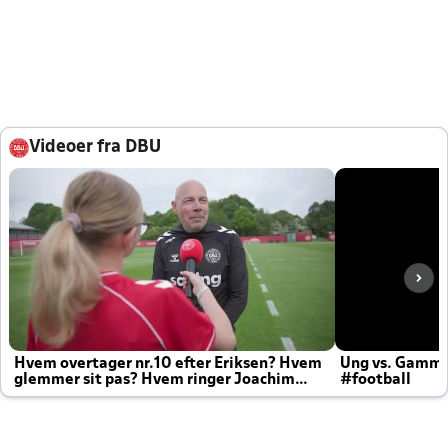
Videoer fra DBU
Hvem overtager nr.10 efter Eriksen? Hvem
Ung vs. Gamm
glemmer sit pas? Hvem ringer Joachim
#football
altid til efter kampe?