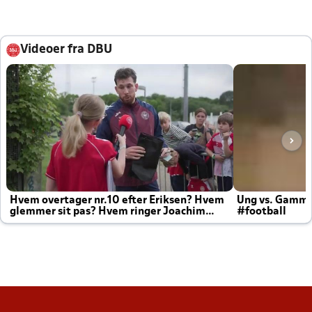
Videoer fra DBU
Hvem overtager nr.10 efter Eriksen? Hvem
Ung vs. Gamm
glemmer sit pas? Hvem ringer Joachim
#football
altid til efter kampe?