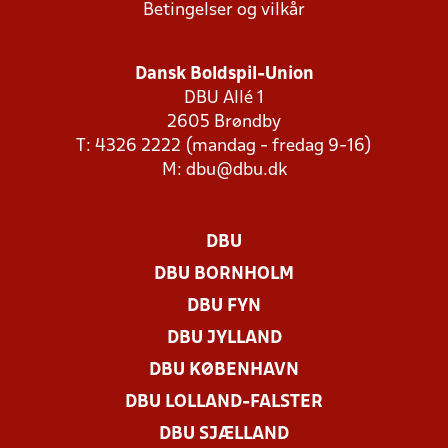
Betingelser og vilkår
Dansk Boldspil-Union
DBU Allé 1
2605 Brøndby
T: 4326 2222 (mandag - fredag 9-16)
M:
dbu@dbu.dk
DBU
DBU BORNHOLM
DBU FYN
DBU JYLLAND
DBU KØBENHAVN
DBU LOLLAND-FALSTER
DBU SJÆLLAND