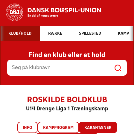
Hvad vil du søge efter?
KLUB/HOLD
RÆKKE
SPILLESTED
KAMP
INDHOLD OG NYHEDER
Find en klub eller et hold
STILLINGER, RESULTATER, KLUBBER OG
HOLD
ROSKILDE BOLDKLUB
U14 Drenge Liga 1 Træningskamp
INFO
KAMPPROGRAM
KARANTÆNER