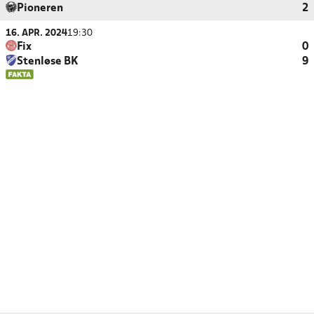
Pioneren
2
16. APR. 2024
19:30
Fix
0
Stenløse BK
9