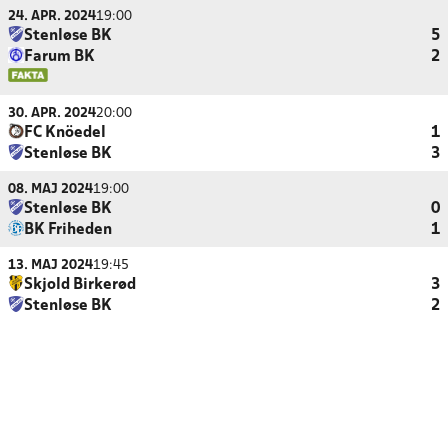
24. APR. 2024
19:00
Stenløse BK
5
Farum BK
2
30. APR. 2024
20:00
FC Knöedel
1
Stenløse BK
3
08. MAJ 2024
19:00
Stenløse BK
0
BK Friheden
1
13. MAJ 2024
19:45
Skjold Birkerød
3
Stenløse BK
2