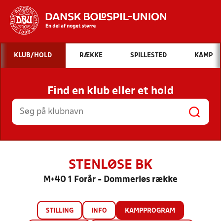
Hvad vil du søge efter?
KLUB/HOLD
RÆKKE
SPILLESTED
KAMP
INDHOLD OG NYHEDER
Find en klub eller et hold
STILLINGER, RESULTATER, KLUBBER OG
HOLD
STENLØSE BK
M+40 1 Forår - Dommerløs række
STILLING
INFO
KAMPPROGRAM