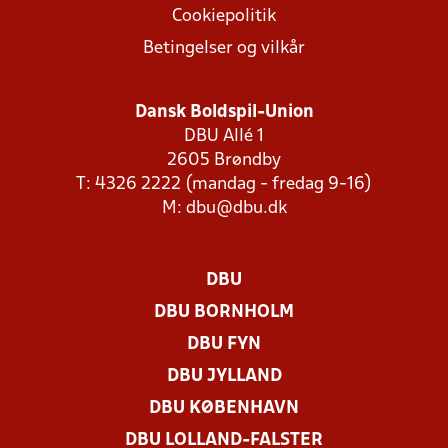
Cookiepolitik
Betingelser og vilkår
Dansk Boldspil-Union
DBU Allé 1
2605 Brøndby
T: 4326 2222 (mandag - fredag 9-16)
M:
dbu@dbu.dk
DBU
DBU BORNHOLM
DBU FYN
DBU JYLLAND
DBU KØBENHAVN
DBU LOLLAND-FALSTER