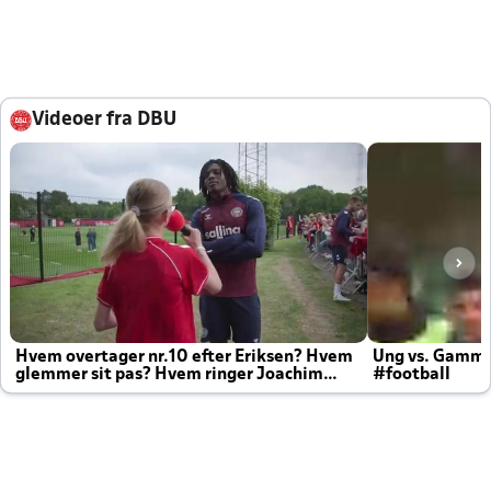
Videoer fra DBU
Hvem overtager nr.10 efter Eriksen? Hvem
Ung vs. Gamm
glemmer sit pas? Hvem ringer Joachim
#football
altid til efter kampe?