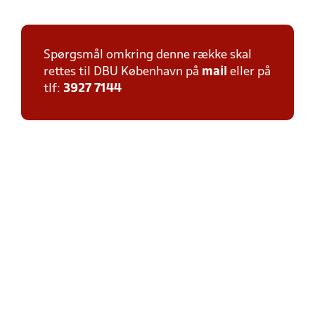
Spørgsmål omkring denne række skal
rettes til DBU København på
mail
eller på
tlf:
3927 7144