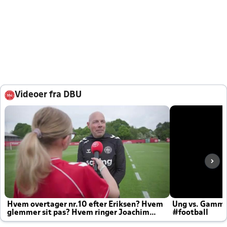
Videoer fra DBU
Hvem overtager nr.10 efter Eriksen? Hvem
Ung vs. Gamm
glemmer sit pas? Hvem ringer Joachim
#football
altid til efter kampe?