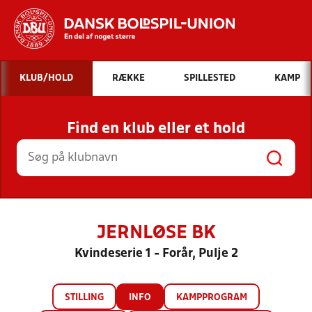
Hvad vil du søge efter?
KLUB/HOLD
RÆKKE
SPILLESTED
KAMP
INDHOLD OG NYHEDER
Find en klub eller et hold
STILLINGER, RESULTATER, KLUBBER OG
HOLD
JERNLØSE BK
Kvindeserie 1 - Forår, Pulje 2
STILLING
INFO
KAMPPROGRAM