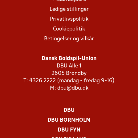
Ledige stillinger
Privatlivspolitik
Cookiepolitik
Betingelser og vilkår
Dansk Boldspil-Union
DBU Allé 1
2605 Brøndby
T: 4326 2222 (mandag - fredag 9-16)
M:
dbu@dbu.dk
DBU
DBU BORNHOLM
DBU FYN