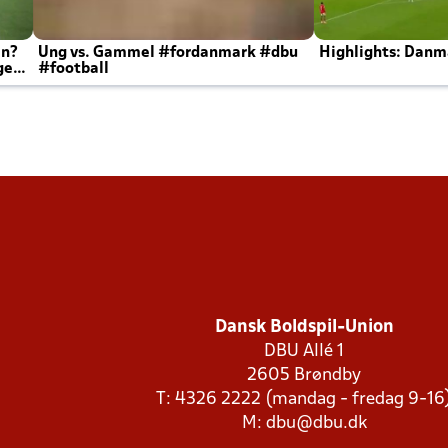
en?
Ung vs. Gammel #fordanmark #dbu
Highlights: Danma
ger
#football
Dansk Boldspil-Union
DBU Allé 1
2605 Brøndby
T: 4326 2222 (mandag - fredag 9-16
M:
dbu@dbu.dk