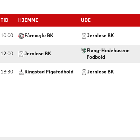
TID
HJEMME
UDE
10:00
Fårevejle BK
Jernløse BK
Fløng-Hedehusene
12:00
Jernløse BK
Fodbold
18:30
Ringsted Pigefodbold
Jernløse BK