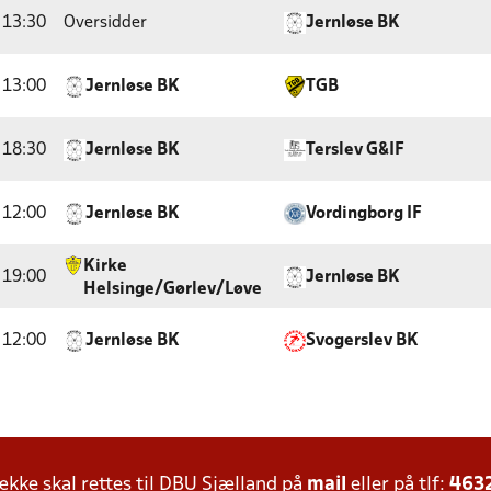
13:30
Oversidder
Jernløse BK
13:00
Jernløse BK
TGB
18:30
Jernløse BK
Terslev G&IF
12:00
Jernløse BK
Vordingborg IF
Kirke
19:00
Jernløse BK
Helsinge/Gørlev/Løve
12:00
Jernløse BK
Svogerslev BK
ke skal rettes til DBU Sjælland på
mail
eller på tlf:
463