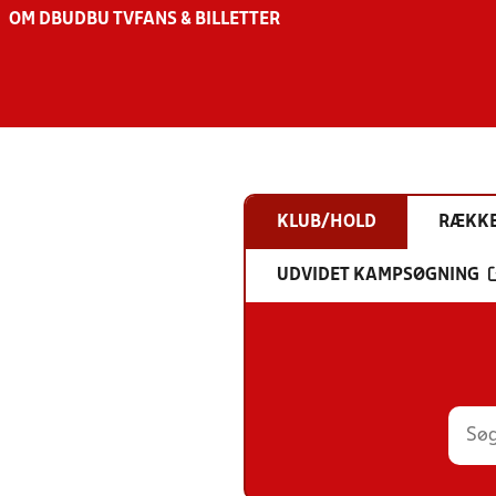
OM DBU
DBU TV
FANS & BILLETTER
KLUB/HOLD
RÆKK
UDVIDET KAMPSØGNING