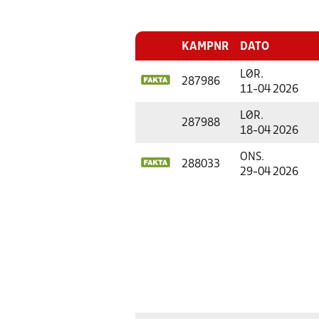
KAMPNR
DATO
LØR.
287986
11-04 2026
LØR.
287988
18-04 2026
ONS.
288033
29-04 2026