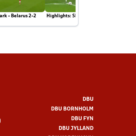
rk - Belarus 2-2
Highlights: Skotland - Danmark 4-2
J
E
DBU
DBU BORNHOLM
DBU FYN
)
DBU JYLLAND