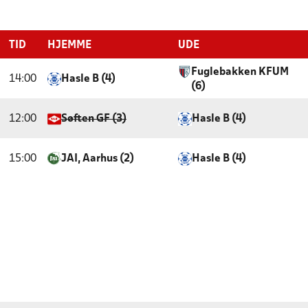
TID
HJEMME
UDE
Fuglebakken KFUM
14:00
Hasle B (4)
(6)
12:00
Søften GF (3)
Hasle B (4)
15:00
JAI, Aarhus (2)
Hasle B (4)