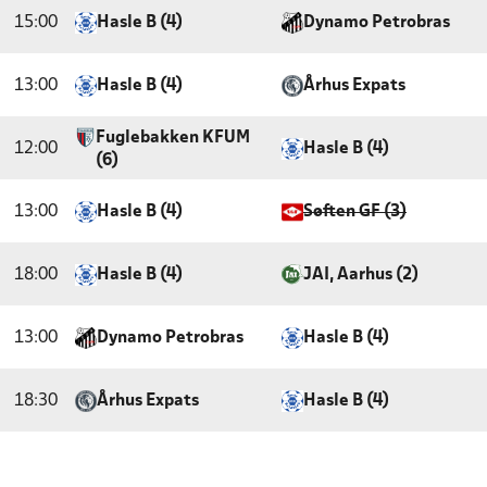
15:00
Hasle B (4)
Dynamo Petrobras
13:00
Hasle B (4)
Århus Expats
Fuglebakken KFUM
12:00
Hasle B (4)
(6)
13:00
Hasle B (4)
Søften GF (3)
18:00
Hasle B (4)
JAI, Aarhus (2)
13:00
Dynamo Petrobras
Hasle B (4)
18:30
Århus Expats
Hasle B (4)