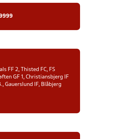
 9999
ls FF 2, Thisted FC, FS
ten GF 1, Christiansbjerg IF
., Gauerslund IF, Blåbjerg