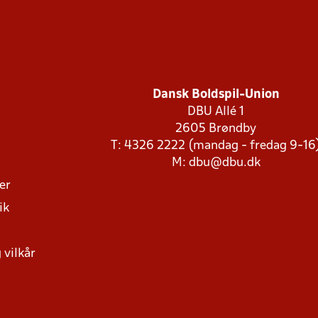
Dansk Boldspil-Union
DBU Allé 1
2605 Brøndby
T: 4326 2222 (mandag - fredag 9-16
M:
dbu@dbu.dk
ger
ik
 vilkår