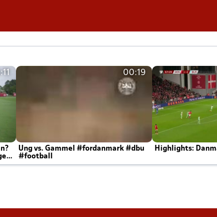
:11
00:19
en?
Ung vs. Gammel #fordanmark #dbu
Highlights: Danma
ger
#football