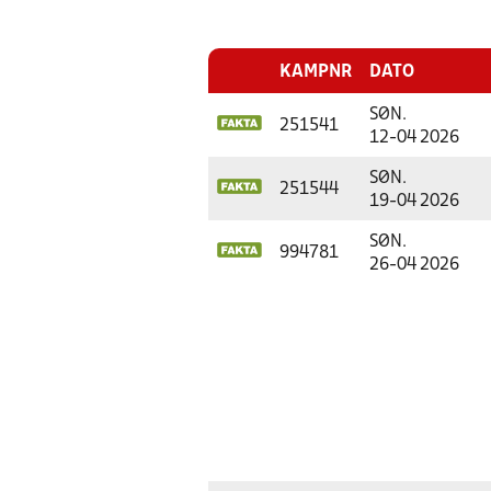
KAMPNR
DATO
SØN.
251541
12-04 2026
SØN.
251544
19-04 2026
SØN.
994781
26-04 2026