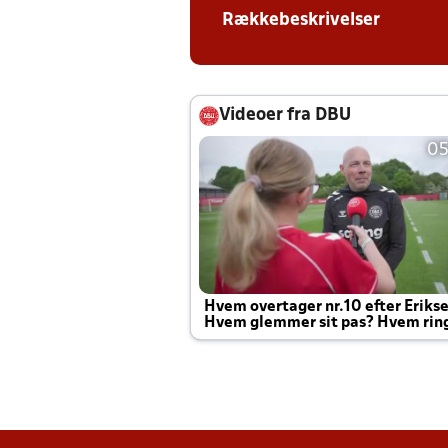
Rækkebeskrivelser
Videoer fra DBU
05
Hvem overtager nr.10 efter Eriks
Hvem glemmer sit pas? Hvem rin
Joachim altid til efter kampe?