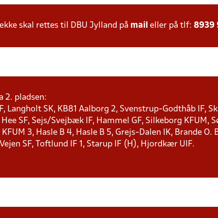
ke skal rettes til DBU Jylland på
mail
eller på tlf:
8939
a 2. pladsen:
F, Langholt SK, KB81 Aalborg 2, Svenstrup-Godthåb IF, Ska
, Hee SF, Sejs/Svejbæk IF, Hammel GF, Silkeborg KFUM, Søf
KFUM 3, Hasle B 4, Hasle B 5, Grejs-Dalen IK, Brande O. B
 Vejen SF, Toftlund IF 1, Starup IF (H), Hjordkær UIF.