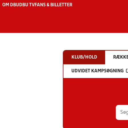
OM DBU
DBU TV
FANS & BILLETTER
KLUB/HOLD
RÆKK
UDVIDET KAMPSØGNING