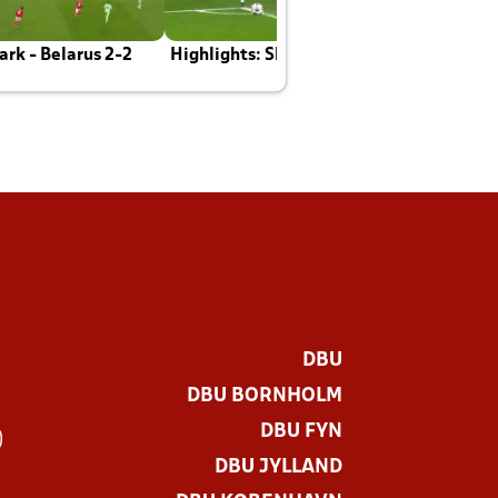
rk - Belarus 2-2
Highlights: Skotland - Danmark 4-2
J
E
DBU
DBU BORNHOLM
DBU FYN
)
DBU JYLLAND