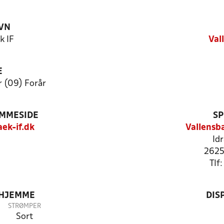
VN
k IF
Val
E
 (09) Forår
EMMESIDE
SP
ek-if.dk
Vallensb
Id
2625
Tlf
 HJEMME
DIS
STRØMPER
Sort