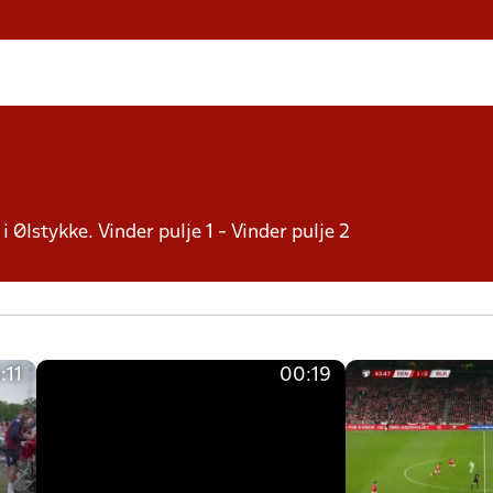
i Ølstykke. Vinder pulje 1 - Vinder pulje 2
:11
00:19