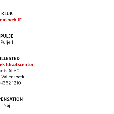
KLUB
lensbæk IF
PULJE
Pulje 1
ILLESTED
æk Idrætscenter
ræts Allé 2
 Vallensbæk
: 4362 1210
PENSATION
Nej