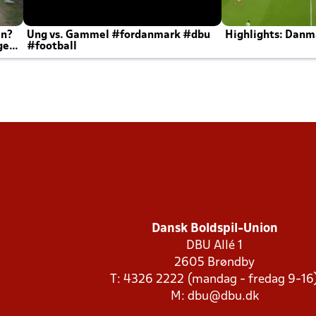
en?
Ung vs. Gammel #fordanmark #dbu
Highlights: Danma
ger
#football
Dansk Boldspil-Union
DBU Allé 1
2605 Brøndby
T: 4326 2222 (mandag - fredag 9-16
M:
dbu@dbu.dk