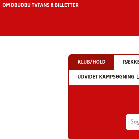
OM DBU
DBU TV
FANS & BILLETTER
KLUB/HOLD
RÆKK
UDVIDET KAMPSØGNING