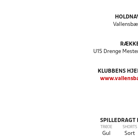
HOLDNA
Vallensbæ
RÆKK
U15 Drenge Mester
KLUBBENS HJ
www.vallensba
SPILLEDRAGT
TRØJE
SHORTS
Gul
Sort