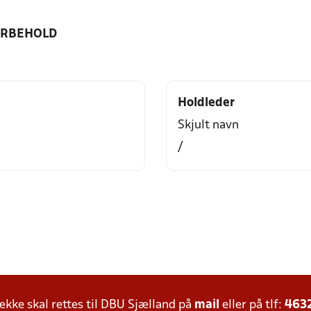
ORBEHOLD
Holdleder
Skjult navn
/
ke skal rettes til DBU Sjælland på
mail
eller på tlf:
463