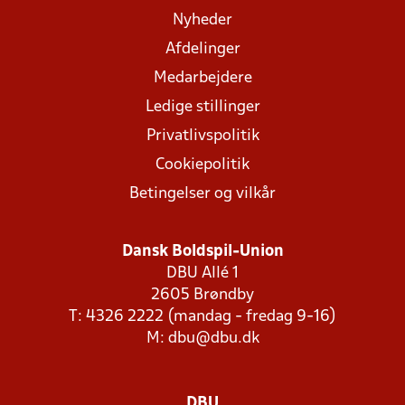
Nyheder
Afdelinger
Medarbejdere
Ledige stillinger
Privatlivspolitik
Cookiepolitik
Betingelser og vilkår
Dansk Boldspil-Union
DBU Allé 1
2605 Brøndby
T: 4326 2222 (mandag - fredag 9-16)
M:
dbu@dbu.dk
DBU