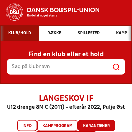
Hvad vil du søge efter?
KLUB/HOLD
RÆKKE
SPILLESTED
KAMP
INDHOLD OG NYHEDER
Find en klub eller et hold
STILLINGER, RESULTATER, KLUBBER OG
HOLD
LANGESKOV IF
U12 drenge 8M C (2011) - efterår 2022, Pulje Øst
INFO
KAMPPROGRAM
KARANTÆNER