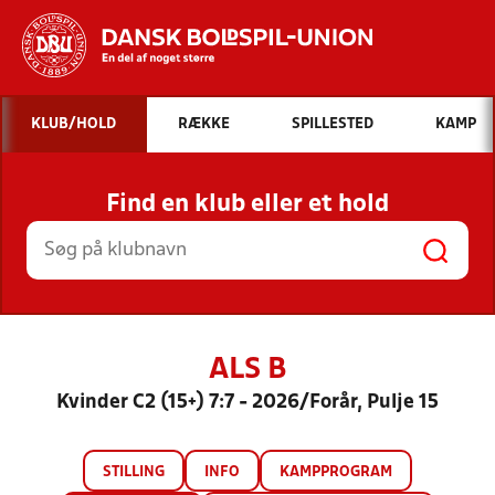
Hvad vil du søge efter?
KLUB/HOLD
RÆKKE
SPILLESTED
KAMP
INDHOLD OG NYHEDER
Find en klub eller et hold
STILLINGER, RESULTATER, KLUBBER OG
HOLD
ALS B
Kvinder C2 (15+) 7:7 - 2026/Forår, Pulje 15
STILLING
INFO
KAMPPROGRAM