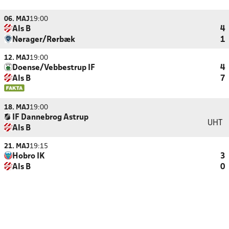
06. MAJ
19:00
Als B
4
Nørager/Rørbæk
1
12. MAJ
19:00
Doense/Vebbestrup IF
4
Als B
7
18. MAJ
19:00
IF Dannebrog Astrup
UHT
Als B
21. MAJ
19:15
Hobro IK
3
Als B
0