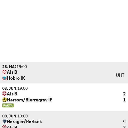
28. MAJ
19:00
Als B
UHT
Hobro IK
03. JUN.
19:00
Als B
2
Hersom/Bjerregrav IF
1
08. JUN.
19:00
Nørager/Rørbæk
4