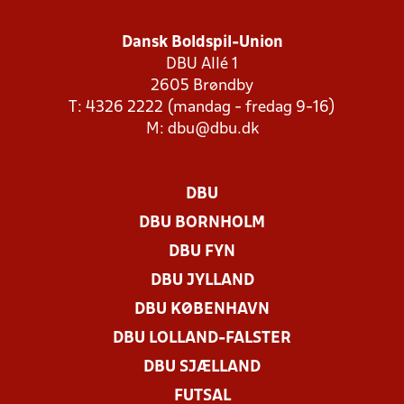
Dansk Boldspil-Union
DBU Allé 1
2605 Brøndby
T: 4326 2222 (mandag - fredag 9-16)
M:
dbu@dbu.dk
DBU
DBU BORNHOLM
DBU FYN
DBU JYLLAND
DBU KØBENHAVN
DBU LOLLAND-FALSTER
DBU SJÆLLAND
FUTSAL