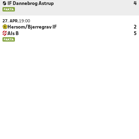
IF Dannebrog Astrup
4
27. APR.
19:00
Hersom/Bjerregrav IF
2
Als B
5