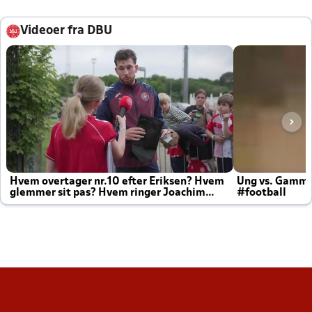
Videoer fra DBU
Hvem overtager nr.10 efter Eriksen? Hvem
Ung vs. Gamm
glemmer sit pas? Hvem ringer Joachim
#football
altid til efter kampe?