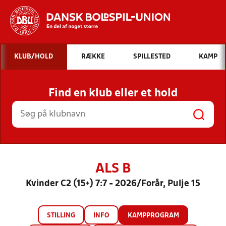
Hvad vil du søge efter?
KLUB/HOLD
RÆKKE
SPILLESTED
KAMP
INDHOLD OG NYHEDER
Find en klub eller et hold
STILLINGER, RESULTATER, KLUBBER OG
HOLD
ALS B
Kvinder C2 (15+) 7:7 - 2026/Forår, Pulje 15
STILLING
INFO
KAMPPROGRAM