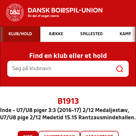
Hvad vil du søge efter?
KLUB/HOLD
RÆKKE
SPILLESTED
KAMP
INDHOLD OG NYHEDER
Find en klub eller et hold
STILLINGER, RESULTATER, KLUBBER OG
HOLD
B1913
Inde - U7/U8 piger 3:3 (2016-17) 2/12 Medaljestæv,
U7/U8 pige 2/12 Mødetid 15.15 Rantzausmindehallen.