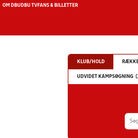
OM DBU
DBU TV
FANS & BILLETTER
KLUB/HOLD
RÆKK
UDVIDET KAMPSØGNING