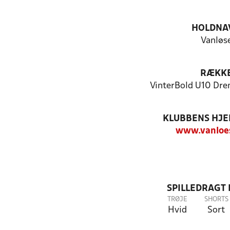
HOLDNA
Vanløs
RÆKK
VinterBold U10 Dren
KLUBBENS HJ
www.vanloes
SPILLEDRAGT
TRØJE
SHORTS
Hvid
Sort