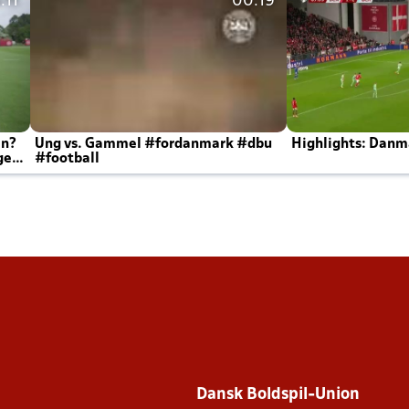
:11
00:19
en?
Ung vs. Gammel #fordanmark #dbu
Highlights: Danma
ger
#football
Dansk Boldspil-Union