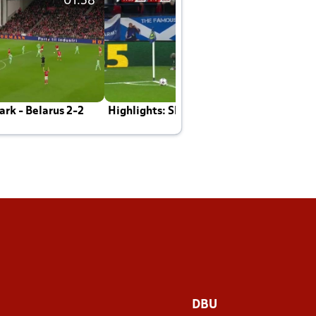
01:58
01:58
rk - Belarus 2-2
Highlights: Skotland - Danmark 4-2
J
E
DBU