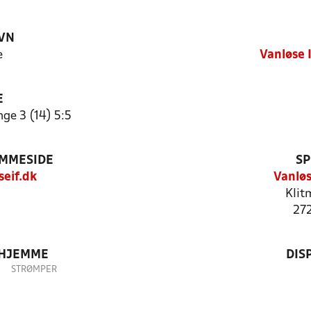
VN
e
Vanløse 
E
ge 3 (14) 5:5
EMMESIDE
SP
eif.dk
Vanløs
Klit
27
 HJEMME
DIS
STRØMPER