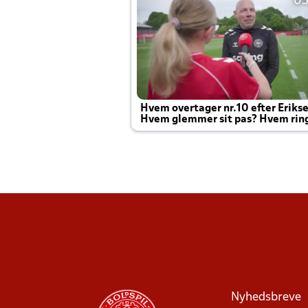
05
Hvem overtager nr.10 efter Eriks
Hvem glemmer sit pas? Hvem rin
Joachim altid til efter kampe?
Nyhedsbreve