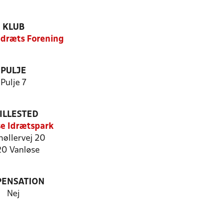
KLUB
Idræts Forening
PULJE
Pulje 7
ILLESTED
e Idrætspark
møllervej 20
20 Vanløse
PENSATION
Nej