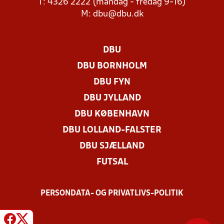
T: 4326 2222 (mandag - fredag 9-16)
M:
dbu@dbu.dk
DBU
DBU BORNHOLM
DBU FYN
DBU JYLLAND
DBU KØBENHAVN
DBU LOLLAND-FALSTER
DBU SJÆLLAND
FUTSAL
PERSONDATA- OG PRIVATLIVS-POLITIK