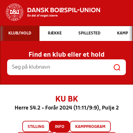
Hvad vil du søge efter?
KLUB/HOLD
RÆKKE
SPILLESTED
KAMP
INDHOLD OG NYHEDER
Find en klub eller et hold
STILLINGER, RESULTATER, KLUBBER OG
HOLD
KU BK
Herre S4.2 - Forår 2024 (11:11/9:9), Pulje 2
STILLING
INFO
KAMPPROGRAM