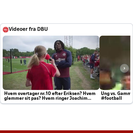
Videoer fra DBU
Hvem overtager nr.10 efter Eriksen? Hvem
Ung vs. Gamm
glemmer sit pas? Hvem ringer Joachim
#football
altid til efter kampe?