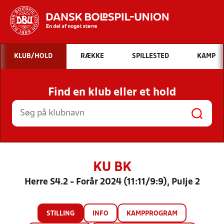
Hvad vil du søge efter?
KLUB/HOLD
RÆKKE
SPILLESTED
KAMP
INDHOLD OG NYHEDER
Find en klub eller et hold
STILLINGER, RESULTATER, KLUBBER OG
HOLD
KU BK
Herre S4.2 - Forår 2024 (11:11/9:9), Pulje 2
STILLING
INFO
KAMPPROGRAM