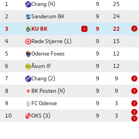
1
Chang (4)
9
25
2
Sanderum BK
9
24
3
KU BK
9
22
i
!
4
Røde Stjerne (1)
9
15
5
Odense Foxes
9
12
6
Åsum IF
9
12
7
Chang (2)
9
9
!
8
BK Posten (4)
9
9
!
9
FC Odense
9
3
!
!
10
OKS (3)
9
3
!