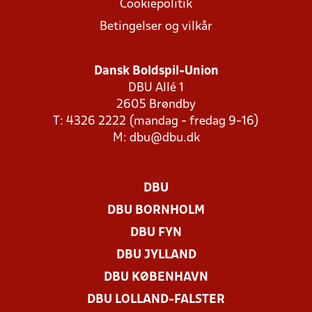
Cookiepolitik
Betingelser og vilkår
Dansk Boldspil-Union
DBU Allé 1
2605 Brøndby
T: 4326 2222 (mandag - fredag 9-16)
M:
dbu@dbu.dk
DBU
DBU BORNHOLM
DBU FYN
DBU JYLLAND
DBU KØBENHAVN
DBU LOLLAND-FALSTER